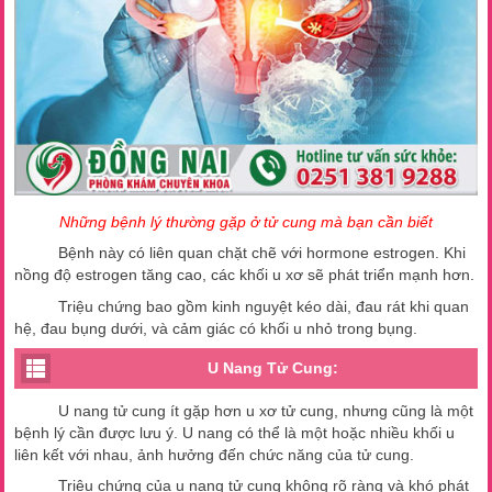
Những bệnh lý thường gặp ở tử cung mà bạn cần biết
Bệnh này có liên quan chặt chẽ với hormone estrogen. Khi
nồng độ estrogen tăng cao, các khối u xơ sẽ phát triển mạnh hơn.
Triệu chứng bao gồm kinh nguyệt kéo dài, đau rát khi quan
hệ, đau bụng dưới, và cảm giác có khối u nhỏ trong bụng.
U Nang Tử Cung:
U nang tử cung ít gặp hơn u xơ tử cung, nhưng cũng là một
bệnh lý cần được lưu ý. U nang có thể là một hoặc nhiều khối u
liên kết với nhau, ảnh hưởng đến chức năng của tử cung.
Triệu chứng của u nang tử cung không rõ ràng và khó phát