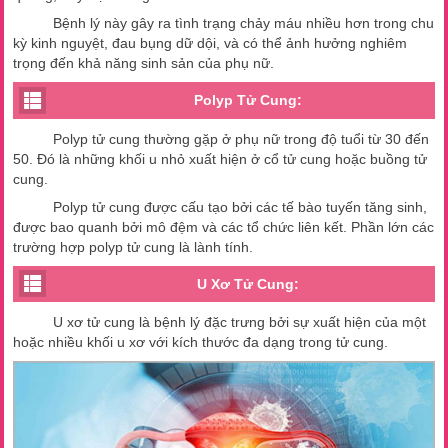
Bệnh lý này gây ra tình trạng chảy máu nhiều hơn trong chu
kỳ kinh nguyệt, đau bụng dữ dội, và có thể ảnh hưởng nghiêm
trọng đến khả năng sinh sản của phụ nữ.
Polyp Tử Cung:
Polyp tử cung thường gặp ở phụ nữ trong độ tuổi từ 30 đến
50. Đó là những khối u nhỏ xuất hiện ở cổ tử cung hoặc buồng tử
cung.
Polyp tử cung được cấu tạo bởi các tế bào tuyến tăng sinh,
được bao quanh bởi mô đệm và các tổ chức liên kết. Phần lớn các
trường hợp polyp tử cung là lành tính.
U Xơ Tử Cung:
U xơ tử cung là bệnh lý đặc trưng bởi sự xuất hiện của một
hoặc nhiều khối u xơ với kích thước đa dạng trong tử cung.