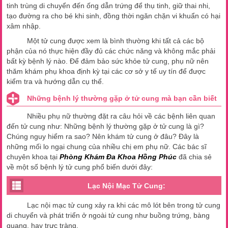
tinh trùng di chuyển đến ống dẫn trứng để thụ tinh, giữ thai nhi,
tạo đường ra cho bé khi sinh, đồng thời ngăn chặn vi khuẩn có hại
xâm nhập.
Một tử cung được xem là bình thường khi tất cả các bộ
phận của nó thực hiện đầy đủ các chức năng và không mắc phải
bất kỳ bệnh lý nào. Để đảm bảo sức khỏe tử cung, phụ nữ nên
thăm khám phụ khoa định kỳ tại các cơ sở y tế uy tín để được
kiểm tra và hướng dẫn cụ thể.
Những bệnh lý thường gặp ở tử cung mà bạn cần biết
Nhiều phụ nữ thường đặt ra câu hỏi về các bệnh liên quan
đến tử cung như: Những bệnh lý thường gặp ở tử cung là gì?
Chúng nguy hiểm ra sao? Nên khám tử cung ở đâu? Đây là
những mối lo ngại chung của nhiều chị em phụ nữ. Các bác sĩ
chuyên khoa tại
Phòng Khám Đa Khoa Hồng Phúc
đã chia sẻ
về một số bệnh lý tử cung phổ biến dưới đây:
Lạc Nội Mạc Tử Cung:
Lạc nội mạc tử cung xảy ra khi các mô lót bên trong tử cung
di chuyển và phát triển ở ngoài tử cung như buồng trứng, bàng
quang, hay trực tràng.