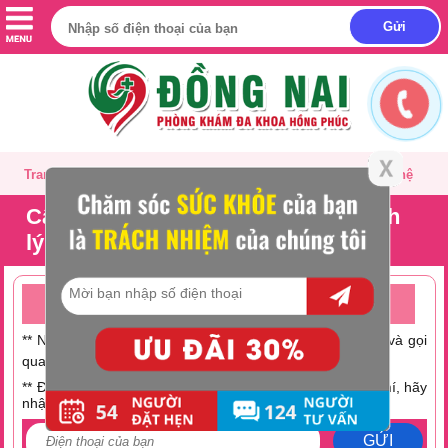
Trang chủ
Giới thiệu
Tư vấn
Liên hệ
Cấu tạo của tử cung và những bệnh
lý tử cung hay mắc phải
TƯ VẤN ONLINE MIỄN PHÍ TRỰC TUYẾN 24/24
** Nếu không có thời gian trò chuyện hãy nhấc máy lên và gọi
0251 882 9288
qua số Hotline:
** Điện thoại bạn đang hết tiền hoặc muốn tiết kiệm chi phí, hãy
nhập số điện thoại tại đây:
GỬI