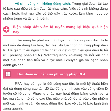
Vệ sinh vùng kín không đúng cách:
Trong giai đoạn tái tạo
tế bào sau điều trị, âm đạo rất nhạy cảm. Việc vệ sinh không đúng
cách hoặc thụt rửa sâu có thể gây trầy xước, làm tăng nguy cơ
nhiễm trùng và tái phát bệnh.
Biện pháp đốt viêm lộ tuyến mang lại hiệu quả hiện
nay
Khả năng tái phát viêm lộ tuyến cổ tử cung sau điều trị là
một vấn đề đáng lưu tâm, đặc biệt khi lựa chọn phương pháp điều
trị. Để giảm thiểu nguy cơ tái phát và đạt được hiệu quả điều trị tối
ưu, phương pháp RFA (Radiofrequency Ablation) đã nổi lên như
một giải pháp tiên tiến và được nhiều chuyên gia và bệnh nhân
đánh giá cao.
Đặc điểm nổi bật của phương pháp RFA
RFA, hay còn gọi là đốt sóng cao tần, là một kỹ thuật hiện
đại sử dụng sóng cao tần để tác động chính xác vào vùng viêm lộ
tuyến cổ tử cung. Phương pháp này hoạt động bằng cách tạo ra
lực ma sát ion từ sóng cao tần, giúp phá vỡ lớp tế bào viêm nhiễm
một cách tinh vi và hiệu quả, đồng thời bảo vệ các tế bào lành tính
xung quanh.