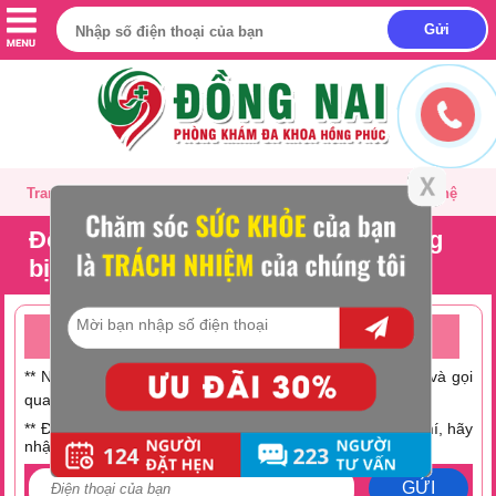
Trang chủ
Giới thiệu
Tư vấn
Liên hệ
Đốt viêm lộ tuyến xong có khả năng
bị lại không?
TƯ VẤN ONLINE MIỄN PHÍ TRỰC TUYẾN 24/24
** Nếu không có thời gian trò chuyện hãy nhấc máy lên và gọi
0251 882 9288
qua số Hotline:
** Điện thoại bạn đang hết tiền hoặc muốn tiết kiệm chi phí, hãy
nhập số điện thoại tại đây:
GỬI