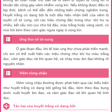
không an toàn hoặc thô bạo dễ bị viêm lộ tuyến tử cung do vi
khuẩn tấn công gây viêm nhiễm vùng kín. Nếu không được điều trị
kịp thời, bệnh có thể dẫn đến những biến chứng nghiêm trọng.
Huyết trắng có dạng bột là một dấu hiệu nhận biết của viêm lộ
tuyến cổ tử cung, với các triệu chứng đặc trưng như: khí hư ra
nhiều, kết cấu vón cục như bã đậu, màu trắng hoặc vàng xanh, có
mùi hôi kèm theo cảm giác ngứa ngáy ở vùng kín.
Ung thư cổ tử cung
Ở giai đoạn đầu, khi tế bào ung thư chưa phát triển mạnh,
chị em có thể xuất hiện các triệu chứng như khí hư màu trắng
đục, cảm giác đau rát khi quan hệ, và chảy máu âm đạo không rõ
nguyên nhân.
Viêm vùng chậu
Viêm vùng chậu thường được phát hiện qua các biểu hiện
như huyết trắng có dạng bột giống bã đậu, kèm theo đau bụng
dưới, xuất huyết âm đạo, và cảm giác đau rát khi quan hệ tình
dục.
Tác hại của huyết trắng có dạng bột