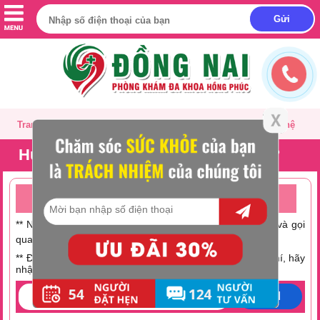
Trang chủ
Giới thiệu
Tư vấn
Liên hệ
Huyết trắng có dạng bột là bệnh gì?
TƯ VẤN ONLINE MIỄN PHÍ TRỰC TUYẾN 24/24
** Nếu không có thời gian trò chuyện hãy nhấc máy lên và gọi
0251 882 9288
qua số Hotline:
** Điện thoại bạn đang hết tiền hoặc muốn tiết kiệm chi phí, hãy
nhập số điện thoại tại đây:
GỬI