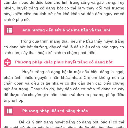
cần đảm bảo đủ điều kiện cho tinh trùng sống và gặp trứng. Tuy
nhiên, huyết trắng có dạng bột có thể làm thay đổi môi trường
này, khiến việc thụ tinh trở nên khó khăn và dẫn đến nguy cơ vô
sinh ở phụ nữ.
Ảnh hưởng đến sức khỏe mẹ bầu và thai nhi
Trong quá trình mang thai, nếu mẹ bầu thấy huyết trắng
có dạng bột bất thường, đây có thể là dấu hiệu cảnh báo nguy cơ
sinh non, sảy thai, hoặc trẻ sinh ra chậm phát triển.
Phương pháp khắc phục huyết trắng có dạng bột
Huyết trắng có dạng bột là một dấu hiệu đáng lo ngại,
phản ánh nhiều nguyên nhân khác nhau. Chị em không nên tự
chẩn đoán và điều trị tại nhà vì có thể dẫn đến các biến chứng
nghiêm trọng. Thay vào đó, hãy đến các cơ sở y tế đáng tin cậy
để được các chuyên gia thăm khám và đưa ra phương pháp điều
trị phù hợp.
Phương pháp điều trị bằng thuốc
Để xử lý tình trạng huyết trắng có dạng bột, bác sĩ có thể
đề nghị sử dụng các loại thuốc uống, thuốc đặt âm đạo hoặc