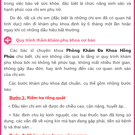
trong việc bảo vệ sức khỏe, đặc biệt là chức năng sinh sản và
hạnh phúc của chị em phụ nữ.
Do đó, tất cả chị em (đặc biệt là những chị em đã có quan hệ
tình dục) nên đi khám phụ khoa định kỳ 6 tháng một lần hoặc
ngay khi có những dấu hiệu bất thường.
Quy trình thăm khám phụ khoa cơ bản
Các bác sĩ chuyên khoa
Phòng Khám Đa Khoa Hồng
Phúc
cho biết, chị em không cần quá lo lắng vì quy trình khám
phụ khoa bởi nó không hề phức tạp, không mất nhiều thời gian,
không gây đau đớn, hay ảnh hưởng đến các cơ quan sinh sản
của chị em.
Các bước khám phụ khoa đạt chuẩn, cụ thể gồm những bước
sau:
Bước 1:
Kiểm tra tổng quát
+ Đầu tiên chị em sẽ được đo chiều cao, cân nặng, huyết áp...
+ Xác định chu kỳ kinh nguyệt, các loại thuốc bạn đã từng sử
dụng, các vấn đề về vùng kín mà bạn đang gặp phải, tiền sử bệnh
lý và thai sản...