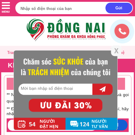
Trang chủ
Giới thiệu
Tư vấn
Liên hệ
Khám phụ khoa là khám gì?
TƯ VẤN ONLINE MIỄN PHÍ TRỰC TUYẾN 24/24
** Nếu không có thời gian trò chuyện hãy nhấc máy lên và gọi
0251 882 9288
qua số Hotline:
** Điện thoại bạn đang hết tiền hoặc muốn tiết kiệm chi phí, hãy
nhập số điện thoại tại đây:
GỬI