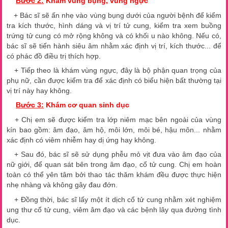
Bước 2:
Khám vùng bụng, vùng ngực
+ Bác sĩ sẽ ấn nhẹ vào vùng bụng dưới của người bệnh để kiểm
tra kích thước, hình dáng và vị trí tử cung, kiểm tra xem buồng
trứng tử cung có mở rộng không và có khối u nào không. Nếu có,
bác sĩ sẽ tiến hành siêu âm nhằm xác định vị trí, kích thước... để
có phác đồ điều trị thích hợp.
+ Tiếp theo là khám vùng ngực, đây là bộ phận quan trọng của
phụ nữ, cần được kiểm tra để xác định có biểu hiện bất thường tại
vị trí này hay không.
Bước 3:
Khám cơ quan sinh dục
+ Chị em sẽ được kiểm tra lớp niêm mạc bên ngoài của vùng
kín bao gồm: âm đạo, âm hộ, môi lớn, môi bé, hậu môn... nhằm
xác định có viêm nhiễm hay dị ứng hay không.
+ Sau đó, bác sĩ sẽ sử dụng phễu mỏ vịt đưa vào âm đạo của
nữ giới, để quan sát bên trong âm đạo, cổ tử cung. Chị em hoàn
toàn có thể yên tâm bởi thao tác thăm khám đều được thực hiện
nhẹ nhàng và không gây đau đớn.
+ Đồng thời, bác sĩ lấy một ít dịch cổ tử cung nhằm xét nghiệm
ung thư cổ tử cung, viêm âm đạo và các bệnh lây qua đường tình
dục.