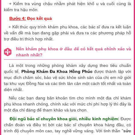
+ Kiểm tra vùng chậu nhằm phát hiện khố u và cuối cùng là
kiểm tra hậu môn.
Bước 4:
Đọc kết quả
+ Kết thúc quy trình khám phụ khoa, các bác sĩ đưa ra kết luận
về vấn đề mà bạn đang gặp phải và đưa ra các phương pháp hỗ
trợ điều trị thích hợp nhất.
Nên khám phụ khoa ở đâu để có kết quả chính xác và
nhanh nhất?
Là một trong những phòng khám xây dựng theo tiêu chuẩn
quốc tế,
Phòng Khám Đa Khoa Hồng Phúc
được thành lập với
mục đích chăm sóc, bảo vệ sức khỏe sinh sản của chị em nữ giới
tại khu vực Đồng Nai và các tỉnh lân cân một cách tốt nhất và toàn
diện nhất.
Nếu các bạn đang băn khoăn tìm cho mình một địa chỉ khám
phụ khoa nhanh chóng, chính xác với mức chi phí hợp lý thì đây là
một địa chỉ đáng để tham khảo và lựa chọn.
Đội ngũ bác sĩ chuyên khoa giỏi, nhiều kinh nghiệm:
Được
chẩn đoán và điều trị bởi các bác sĩ chuyên khoa hàng đầu, có
trình độ chuyên môn cao, tay nghề vững vàng. Với tinh thần "
sức