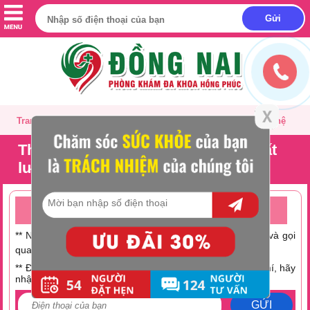
Trang chủ
Giới thiệu
Tư vấn
Liên hệ
Thăm khám hiếm muộn ở nữ chất
lượng ở đâu?
TƯ VẤN ONLINE MIỄN PHÍ TRỰC TUYẾN 24/24
** Nếu không có thời gian trò chuyện hãy nhấc máy lên và gọi
0251 882 9288
qua số Hotline:
** Điện thoại bạn đang hết tiền hoặc muốn tiết kiệm chi phí, hãy
nhập số điện thoại tại đây:
GỬI