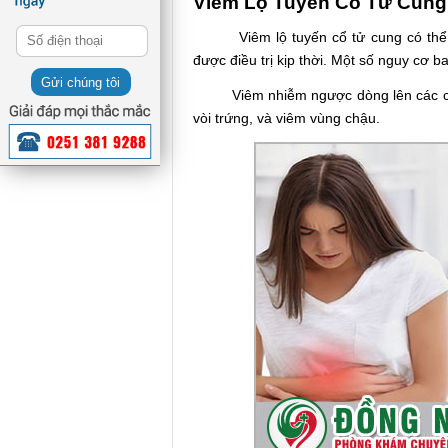
Viêm Lộ Tuyến Cổ Tử Cun
Viêm lộ tuyến cổ tử cung có thể g
được điều trị kịp thời. Một số nguy cơ 
Gửi chúng tôi
Viêm nhiễm ngược dòng lên các cơ 
vòi trứng, và viêm vùng chậu.