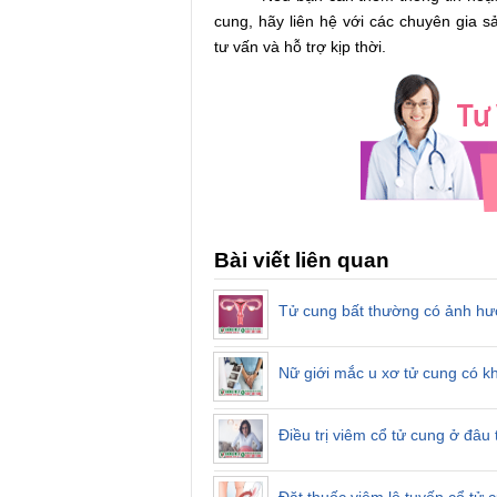
cung, hãy liên hệ với các chuyên gia
tư vấn và hỗ trợ kịp thời.
Bài viết liên quan
Tử cung bất thường có ảnh hư
Nữ giới mắc u xơ tử cung có 
Điều trị viêm cổ tử cung ở đâu
Đặt thuốc viêm lộ tuyến cổ tử