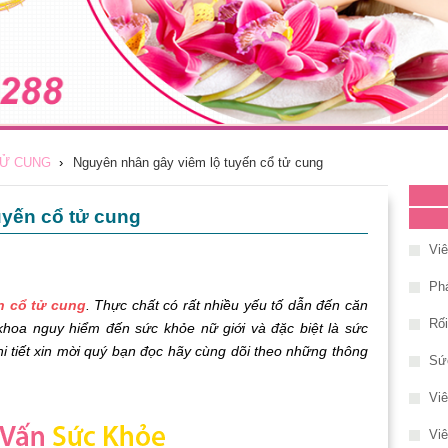
TỬ CUNG
›
Nguyên nhân gây viêm lộ tuyến cổ tử cung
uyến cổ tử cung
Vi
Phá
n cổ tử cung
. Thực chất có rất nhiều yếu tố dẫn đến căn
Rố
khoa nguy hiểm đến sức khỏe nữ giới và đặc biệt là sức
hi tiết xin mời quý bạn đọc hãy cùng dõi theo những thông
Sứ
Vi
Viê