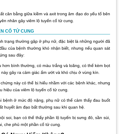
t cân bằng giữa kiềm và axit trong âm đạo do yếu tố bên
uyên nhân gây viêm lộ tuyến cổ tử cung.
ẾN CỔ TỬ CUNG
 trạng thường gặp ở phụ nữ, đặc biệt là những người đã
 đầu của bệnh thường khó nhận biết, nhưng nếu quan sát
hứng sau đây:
u hơn bình thường, có màu trắng và loãng, có thể kèm bọt
này gây ra cảm giác ẩm ướt và khó chịu ở vùng kín.
 chứng này có thể bị hiểu nhầm với các bệnh khác, nhưng
u hiệu của viêm lộ tuyến cổ tử cung.
i bệnh ở mức độ nặng, phụ nữ có thể cảm thấy đau buốt
uất huyết âm đạo bất thường sau khi quan hệ.
ội soi, bạn có thể thấy phần lộ tuyến bị sưng đỏ, sần sùi,
ài, che phủ một phần cổ tử cung.