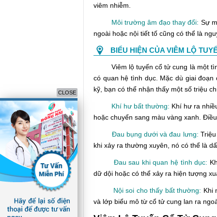
viêm nhiễm.
Môi trường âm đạo thay đổi:
Sự mấ
ngoài hoặc nội tiết tố cũng có thể là ng
BIỂU HIỆN CỦA VIÊM LỘ TUY
Viêm lộ tuyến cổ tử cung là một tình
có quan hệ tình dục. Mặc dù giai đoạn
kỹ, bạn có thể nhận thấy một số triệu c
CLOSE
Khí hư bất thường:
Khí hư ra nhiề
hoặc chuyển sang màu vàng xanh. Điều 
Đau bụng dưới và đau lưng:
Triệu
khi xảy ra thường xuyên, nó có thể là dấ
Đau sau khi quan hệ tình dục:
Kh
dữ dội hoặc có thể xảy ra hiện tượng x
Nội soi cho thấy bất thường:
Khi n
và lớp biểu mô từ cổ tử cung lan ra ngo