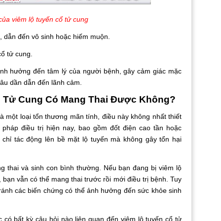
của viêm lộ tuyến cổ tử cung
ẫn đến vô sinh hoặc hiếm muộn.
ổ tử cung.
h hưởng đến tâm lý của người bệnh, gây cảm giác mặc
 lâu dần dẫn đến lãnh cảm.
ổ Tử Cung Có Mang Thai Được Không?
ột loại tổn thương mãn tính, điều này không nhất thiết
pháp điều trị hiện nay, bao gồm đốt điện cao tần hoặc
, chỉ tác động lên bề mặt lộ tuyến mà không gây tổn hại
i và sinh con bình thường. Nếu bạn đang bị viêm lộ
 bạn vẫn có thể mang thai trước rồi mới điều trị bệnh. Tuy
ể tránh các biến chứng có thể ảnh hưởng đến sức khỏe sinh
bất kỳ câu hỏi nào liên quan đến viêm lộ tuyến cổ tử