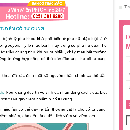
Tin
 TUYẾN CỔ TỬ CUNG
Đ
nh lý phụ khoa khá phổ biến ở phụ nữ, đặc biệt là ở
M
ường xuyên. Tỷ lệ mắc bệnh này trong số phụ nữ quan hệ
các triệu chứng như khí hư ra nhiều, chảy máu bất thường
hững trường hợp nặng có thể dẫn đến ung thư cổ tử cung
.
oa đã xác định một số nguyên nhân chính có thể dẫn
ch:
Nếu không duy trì vệ sinh cá nhân đúng cách, đặc biệt
 tích tụ và gây viêm nhiễm ở cổ tử cung.
 nhiều lần có thể gây ra tổn thương vật lý cho cổ tử cung,
 viêm nhiễm, dẫn đến tăng tiết dịch viêm và viêm loét.