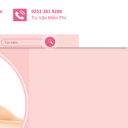
ận
0251 381 9288
Tư Vấn Miễn Phí