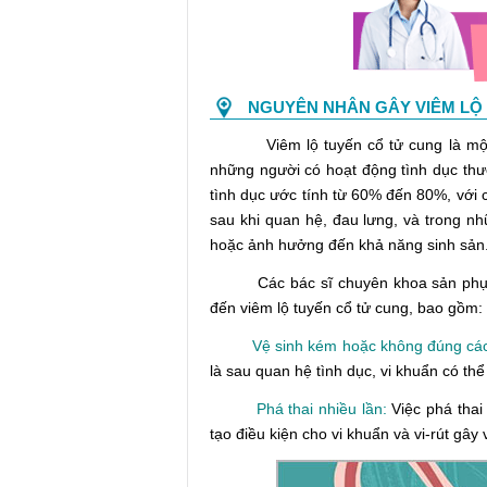
NGUYÊN NHÂN GÂY VIÊM LỘ
Viêm lộ tuyến cổ tử cung là một bệ
những người có hoạt động tình dục th
tình dục ước tính từ 60% đến 80%, với 
sau khi quan hệ, đau lưng, và trong n
hoặc ảnh hưởng đến khả năng sinh sản
Các bác sĩ chuyên khoa sản phụ kh
đến viêm lộ tuyến cổ tử cung, bao gồm:
Vệ sinh kém hoặc không đúng cá
là sau quan hệ tình dục, vi khuẩn có thể
Phá thai nhiều lần:
Việc phá thai
tạo điều kiện cho vi khuẩn và vi-rút gây