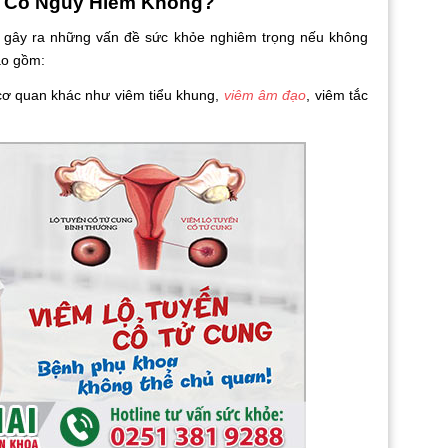
g Có Nguy Hiểm Không?
ây ra những vấn đề sức khỏe nghiêm trọng nếu không
bao gồm:
quan khác như viêm tiểu khung,
viêm âm đạo
, viêm tắc