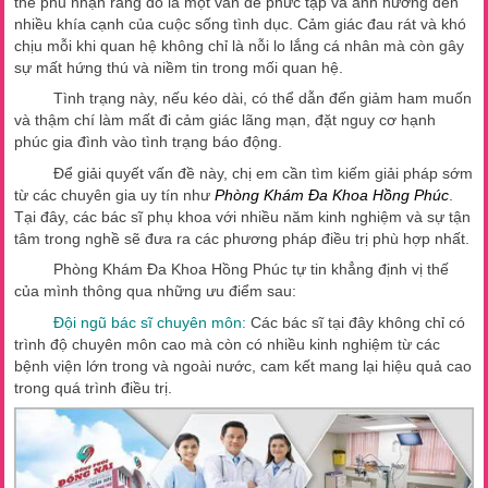
thể phủ nhận rằng đó là một vấn đề phức tạp và ảnh hưởng đến
nhiều khía cạnh của cuộc sống tình dục. Cảm giác đau rát và khó
chịu mỗi khi quan hệ không chỉ là nỗi lo lắng cá nhân mà còn gây
sự mất hứng thú và niềm tin trong mối quan hệ.
Tình trạng này, nếu kéo dài, có thể dẫn đến giảm ham muốn
và thậm chí làm mất đi cảm giác lãng mạn, đặt nguy cơ hạnh
phúc gia đình vào tình trạng báo động.
Để giải quyết vấn đề này, chị em cần tìm kiếm giải pháp sớm
từ các chuyên gia uy tín như
Phòng Khám Đa Khoa Hồng Phúc
.
Tại đây, các bác sĩ phụ khoa với nhiều năm kinh nghiệm và sự tận
tâm trong nghề sẽ đưa ra các phương pháp điều trị phù hợp nhất.
Phòng Khám Đa Khoa Hồng Phúc tự tin khẳng định vị thế
của mình thông qua những ưu điểm sau:
Đội ngũ bác sĩ chuyên môn:
Các bác sĩ tại đây không chỉ có
trình độ chuyên môn cao mà còn có nhiều kinh nghiệm từ các
bệnh viện lớn trong và ngoài nước, cam kết mang lại hiệu quả cao
trong quá trình điều trị.