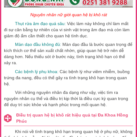
Nguyên nhân nữ giới quan hệ bị khô rát
Thụt rửa âm đạo quá sâu:
Việc làm này không chỉ làm mất
đi sự cân bằng tự nhiên của vi sinh vật trong âm đạo mà còn làm
giảm độ ẩm cần thiết cho quan hệ tình dục.
Màn dạo đầu không đủ:
Màn dạo đầu là bước quan trọng để
kích thích cơ thể sản xuất chất nhờn, giúp quan hệ trở nên dễ
dàng hơn. Nếu thiếu sót ở bước này, tình trạng khô hạn có thể
xảy ra.
Các bệnh lý phụ khoa:
Các bệnh lý như viêm nhiễm, buồng
trứng đa nang, đều có thể gây ra tình trạng khô hạn trong quan
hệ.
Với những nguyên nhân đa dạng như vậy, việc tìm ra
nguyên nhân cụ thể và điều trị kịp thời là điều cực kỳ quan trọng
để duy trì sức khỏe và hạnh phúc trong mối quan hệ.
Điều trị quan hệ bị khô rát hiệu quả tại Đa Khoa Hồng
Phúc
Khi nói về tình trạng khô hạn trong quan hệ ở phụ nữ, không