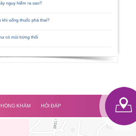
 gây nguy hiểm ra sao?
u khi uống thuốc phá thai?
ư có mùi trứng thối
 PHÒNG KHÁM
HỎI ĐÁP