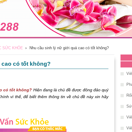
C SỨC KHỎE
›
Nhu cầu sinh lý nữ giới quá cao có tốt không?
á cao có tốt không?
Vi
Phá
ao có tốt không?
Hiện đang là chủ đề được đông đảo quý
Rố
hính vì thế, để biết thêm thông tin về chủ đề này xin hãy
Sứ
Vi
Viê