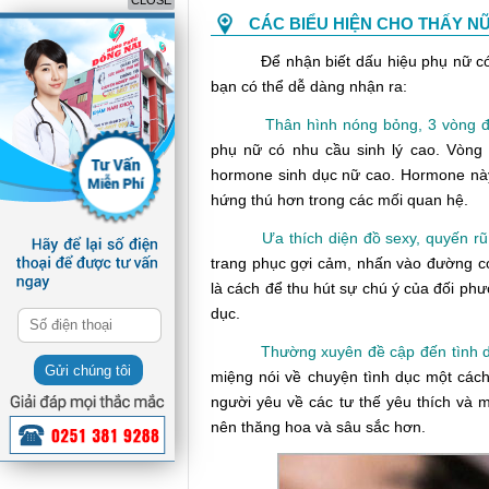
CLOSE
CÁC BIỂU HIỆN CHO THẤY NỮ
Để nhận biết dấu hiệu phụ nữ có nh
bạn có thể dễ dàng nhận ra:
Thân hình nóng bỏng, 3 vòng đ
phụ nữ có nhu cầu sinh lý cao. Vòng
hormone sinh dục nữ cao. Hormone này
hứng thú hơn trong các mối quan hệ.
Ưa thích diện đồ sexy, quyến r
trang phục gợi cảm, nhấn vào đường co
là cách để thu hút sự chú ý của đối phư
dục.
Thường xuyên đề cập đến tình dụ
Gửi chúng tôi
miệng nói về chuyện tình dục một cách
người yêu về các tư thế yêu thích và
nên thăng hoa và sâu sắc hơn.