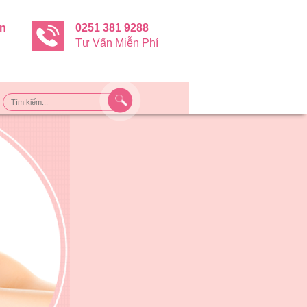
ận
0251 381 9288
Tư Vấn Miễn Phí