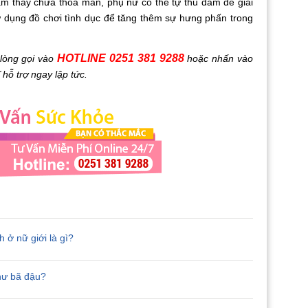
ảm thấy chưa thỏa mãn, phụ nữ có thể tự thủ dâm để giải
ử dụng đồ chơi tình dục để tăng thêm sự hưng phấn trong
HOTLINE 0251 381 9288
òng gọi vào
hoặc nhấn vào
hỗ trợ ngay lập tức.
ở nữ giới là gì?
như bã đậu?