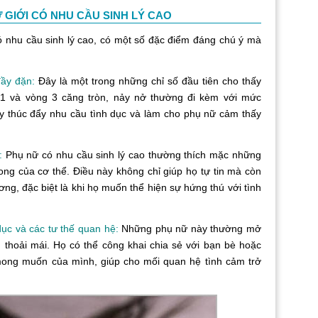
 GIỚI CÓ NHU CẦU SINH LÝ CAO
u cầu sinh lý cao, có một số đặc điểm đáng chú ý mà
ầy đặn:
Đây là một trong những chỉ số đầu tiên cho thấy
 1 và vòng 3 căng tròn, nảy nở thường đi kèm với mức
 thúc đẩy nhu cầu tình dục và làm cho phụ nữ cảm thấy
ũ:
Phụ nữ có nhu cầu sinh lý cao thường thích mặc những
ng của cơ thể. Điều này không chỉ giúp họ tự tin mà còn
ơng, đặc biệt là khi họ muốn thể hiện sự hứng thú với tình
c và các tư thế quan hệ:
Những phụ nữ này thường mở
 thoải mái. Họ có thể công khai chia sẻ với bạn bè hoặc
 mong muốn của mình, giúp cho mối quan hệ tình cảm trở