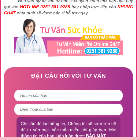
Nếu vẫn sự tư vấn từ bác sĩ chuyên khoa mời bạn đọc hãy
gọi vào
HOTLINE 0251 381 9288
hay nhấp trực tiếp vào
KHUNG
CHAT
phía dưới sẽ được bác sĩ hỗ trợ ngay.
ĐẶT CÂU HỎI VỚI TƯ VẤN
Chỉ cần để lại thông tin, Chúng tôi sẽ sớm liên hệ
để tư vấn mọi thắc mắc miễn phí giúp bạn. Mọi
thông tin của bạn luôn luôn được
BẢO MẬT