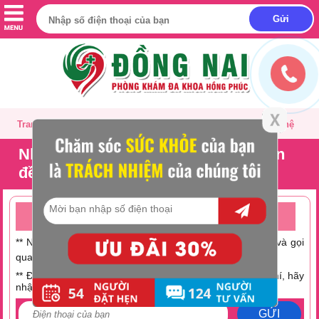
Trang chủ
Giới thiệu
Tư vấn
Liên hệ
Những bệnh lý có liên quan đến vấn
đề huyết trắng
TƯ VẤN ONLINE MIỄN PHÍ TRỰC TUYẾN 24/24
** Nếu không có thời gian trò chuyện hãy nhấc máy lên và gọi
0251 882 9288
qua số Hotline:
** Điện thoại bạn đang hết tiền hoặc muốn tiết kiệm chi phí, hãy
nhập số điện thoại tại đây:
GỬI