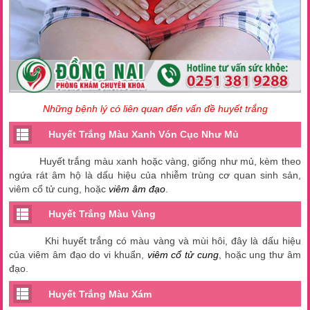
Những bệnh lý có liên quan đến vấn đề huyết trắng
Huyết Trắng Màu Xanh Vón Cục Như Mủ
Huyết trắng màu xanh hoặc vàng, giống như mủ, kèm theo
ngứa rát âm hộ là dấu hiệu của nhiễm trùng cơ quan sinh sản,
viêm cổ tử cung, hoặc
viêm âm đạo
.
Huyết Trắng Màu Vàng
Khi huyết trắng có màu vàng và mùi hôi, đây là dấu hiệu
của viêm âm đạo do vi khuẩn,
viêm cổ tử cung
, hoặc ung thư âm
đạo.
Huyết Trắng Màu Xám