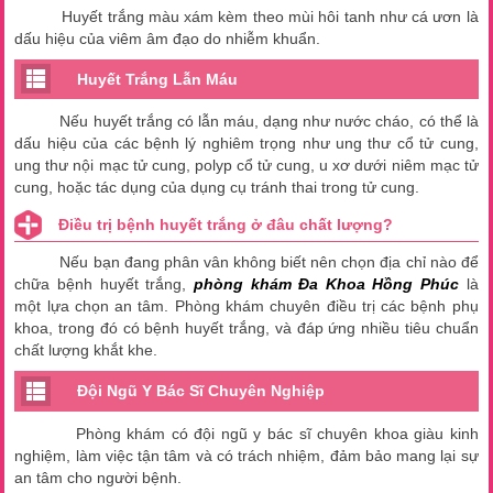
Huyết trắng màu xám kèm theo mùi hôi tanh như cá ươn là
dấu hiệu của viêm âm đạo do nhiễm khuẩn.
Huyết Trắng Lẫn Máu
Nếu huyết trắng có lẫn máu, dạng như nước cháo, có thể là
dấu hiệu của các bệnh lý nghiêm trọng như ung thư cổ tử cung,
ung thư nội mạc tử cung, polyp cổ tử cung, u xơ dưới niêm mạc tử
cung, hoặc tác dụng của dụng cụ tránh thai trong tử cung.
Điều trị bệnh huyết trắng ở đâu chất lượng?
Nếu bạn đang phân vân không biết nên chọn địa chỉ nào để
chữa bệnh huyết trắng,
phòng khám Đa Khoa Hồng Phúc
là
một lựa chọn an tâm. Phòng khám chuyên điều trị các bệnh phụ
khoa, trong đó có bệnh huyết trắng, và đáp ứng nhiều tiêu chuẩn
chất lượng khắt khe.
Đội Ngũ Y Bác Sĩ Chuyên Nghiệp
Phòng khám có đội ngũ y bác sĩ chuyên khoa giàu kinh
nghiệm, làm việc tận tâm và có trách nhiệm, đảm bảo mang lại sự
an tâm cho người bệnh.