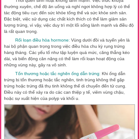
Thói quen sinh hoạt không lành mạnh: Việc thức khuya
thường xuyên, chế độ ăn uống và nghỉ ngơi không hợp lý có thể
tác động tiêu cực đến sức khỏe tổng thể và sức khỏe sinh sản.
Đặc biệt, việc sử dụng các chất kích thích có thể làm giảm sản
lượng trứng, vì vậy, việc duy trì một lối sống lành mạnh và điều độ
là rất quan trọng.
Rối loạn điều hòa hormone:
Vùng dưới đồi và tuyến yên là
hai bộ phận quan trọng trong việc điều hòa chu kỳ rụng trứng
hàng tháng. Các yếu tố như tập luyện quá mức, căng thẳng kéo
dài, và biến động cân nặng có thể làm rối loạn hoạt động của
những vùng này, gây ra vô sinh.
Tổn thương hoặc tắc nghẽn ống dẫn trứng:
Khi ống dẫn
trứng bị tổn thương hoặc tắc nghẽn, tinh trùng không thể gặp
trứng hoặc trứng đã thụ tinh không thể di chuyển đến tử cung.
Điều này có thể xảy ra do các can thiệp y tế, viêm vùng chậu,
hoặc sự xuất hiện của polyp và khối u.