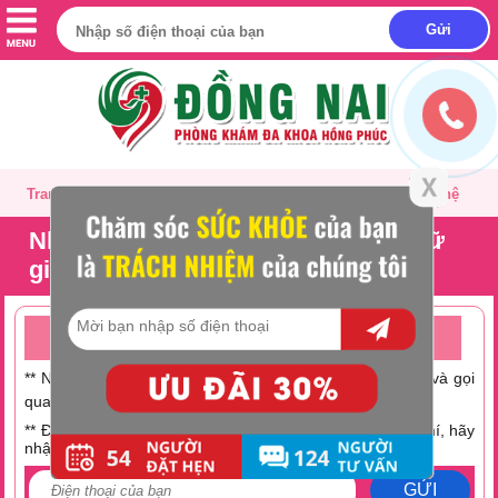
Trang chủ
Giới thiệu
Tư vấn
Liên hệ
Những bệnh lý gây vô sinh ở nữ
giới là gì?
TƯ VẤN ONLINE MIỄN PHÍ TRỰC TUYẾN 24/24
** Nếu không có thời gian trò chuyện hãy nhấc máy lên và gọi
0251 882 9288
qua số Hotline:
** Điện thoại bạn đang hết tiền hoặc muốn tiết kiệm chi phí, hãy
nhập số điện thoại tại đây:
GỬI