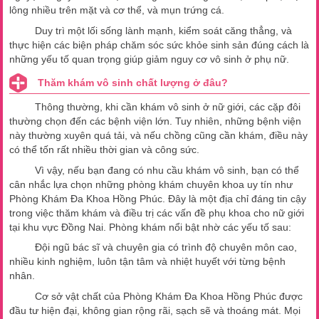
lông nhiều trên mặt và cơ thể, và mụn trứng cá.
Duy trì một lối sống lành mạnh, kiểm soát căng thẳng, và
thực hiện các biện pháp chăm sóc sức khỏe sinh sản đúng cách là
những yếu tố quan trọng giúp giảm nguy cơ vô sinh ở phụ nữ.
Thăm khám vô sinh chất lượng ở đâu?
Thông thường, khi cần khám vô sinh ở nữ giới, các cặp đôi
thường chọn đến các bệnh viện lớn. Tuy nhiên, những bệnh viện
này thường xuyên quá tải, và nếu chồng cũng cần khám, điều này
có thể tốn rất nhiều thời gian và công sức.
Vì vậy, nếu bạn đang có nhu cầu khám vô sinh, bạn có thể
cân nhắc lựa chọn những phòng khám chuyên khoa uy tín như
Phòng Khám Đa Khoa Hồng Phúc. Đây là một địa chỉ đáng tin cậy
trong việc thăm khám và điều trị các vấn đề phụ khoa cho nữ giới
tại khu vực Đồng Nai. Phòng khám nổi bật nhờ các yếu tố sau:
Đội ngũ bác sĩ và chuyên gia có trình độ chuyên môn cao,
nhiều kinh nghiệm, luôn tận tâm và nhiệt huyết với từng bệnh
nhân.
Cơ sở vật chất của Phòng Khám Đa Khoa Hồng Phúc được
đầu tư hiện đại, không gian rộng rãi, sạch sẽ và thoáng mát. Mọi