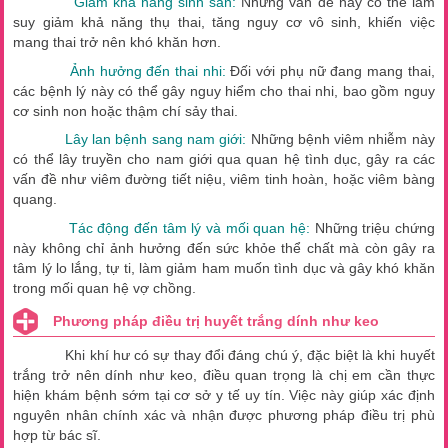
Giảm khả năng sinh sản:
Những vấn đề này có thể làm
suy giảm khả năng thụ thai, tăng nguy cơ vô sinh, khiến việc
mang thai trở nên khó khăn hơn.
Ảnh hưởng đến thai nhi:
Đối với phụ nữ đang mang thai,
các bệnh lý này có thể gây nguy hiểm cho thai nhi, bao gồm nguy
cơ sinh non hoặc thậm chí sảy thai.
Lây lan bệnh sang nam giới:
Những bệnh viêm nhiễm này
có thể lây truyền cho nam giới qua quan hệ tình dục, gây ra các
vấn đề như viêm đường tiết niệu, viêm tinh hoàn, hoặc viêm bàng
quang.
Tác động đến tâm lý và mối quan hệ:
Những triệu chứng
này không chỉ ảnh hưởng đến sức khỏe thể chất mà còn gây ra
tâm lý lo lắng, tự ti, làm giảm ham muốn tình dục và gây khó khăn
trong mối quan hệ vợ chồng.
Phương pháp điều trị huyết trắng dính như keo
Khi khí hư có sự thay đổi đáng chú ý, đặc biệt là khi huyết
trắng trở nên dính như keo, điều quan trọng là chị em cần thực
hiện khám bệnh sớm tại cơ sở y tế uy tín. Việc này giúp xác định
nguyên nhân chính xác và nhận được phương pháp điều trị phù
hợp từ bác sĩ.