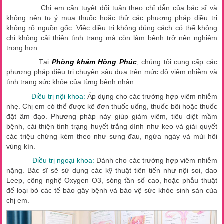
Chị em cần tuyệt đối tuân theo chỉ dẫn của bác sĩ và
không nên tự ý mua thuốc hoặc thử các phương pháp điều trị
không rõ nguồn gốc. Việc điều trị không đúng cách có thể không
chỉ không cải thiện tình trạng mà còn làm bệnh trở nên nghiêm
trọng hơn.
Tại
Phòng khám Hồng Phúc
, chúng tôi cung cấp các
phương pháp điều trị chuyên sâu dựa trên mức độ viêm nhiễm và
tình trạng sức khỏe của từng bệnh nhân:
Điều trị nội khoa:
Áp dụng cho các trường hợp viêm nhiễm
nhẹ. Chị em có thể được kê đơn thuốc uống, thuốc bôi hoặc thuốc
đặt âm đạo. Phương pháp này giúp giảm viêm, tiêu diệt mầm
bệnh, cải thiện tình trạng huyết trắng dính như keo và giải quyết
các triệu chứng kèm theo như sưng đau, ngứa ngáy và mùi hôi
vùng kín.
Điều trị ngoại khoa:
Dành cho các trường hợp viêm nhiễm
nặng. Bác sĩ sẽ sử dụng các kỹ thuật tiên tiến như nội soi, dao
Leep, công nghệ Oxygen O3, sóng tần số cao, hoặc phẫu thuật
để loại bỏ các tế bào gây bệnh và bảo vệ sức khỏe sinh sản của
chị em.