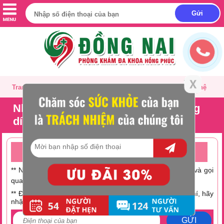
Trang chủ
Giới thiệu
Tư vấn
Liên hệ
Những căn bệnh khiến huyết trắng
dính như keo
TƯ VẤN ONLINE MIỄN PHÍ TRỰC TUYẾN 24/24
** Nếu không có thời gian trò chuyện hãy nhấc máy lên và gọi
0251 882 9288
qua số Hotline:
** Điện thoại bạn đang hết tiền hoặc muốn tiết kiệm chi phí, hãy
nhập số điện thoại tại đây:
GỬI