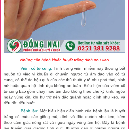
Những căn bệnh khiến huyết trắng dính như keo
Viêm cổ tử cung:
Tình trạng viêm nhiễm này thường bắt
nguồn từ việc vi khuẩn di chuyển ngược từ âm đạo vào cổ tử
cung, có thể do hậu quả của các thủ thuật y tế như phá thai, sinh
nở hoặc quan hệ tình dục không an toàn. Biểu hiện của viêm cổ
tử cung bao gồm chảy máu âm đạo không theo chu kỳ kinh, ngứa
ngáy vùng kín, khí hư trở nên đặc quánh hoặc dính như keo, và
tiểu rắt, tiểu buốt.
Bệnh lậu:
Một biểu hiện điển hình của bệnh lậu là huyết
trắng có màu sắc giống mủ, dính và đặc quánh như keo, kèm
theo cảm giác nóng rát và ngứa ngáy vùng âm hộ. Đây là bệnh
lây truyền qua đường tình dục, thường gặp ở những người có