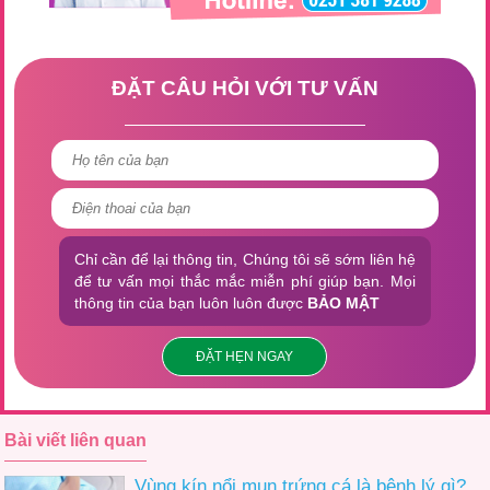
ĐẶT CÂU HỎI VỚI TƯ VẤN
Chỉ cần để lại thông tin, Chúng tôi sẽ sớm liên hệ
để tư vấn mọi thắc mắc miễn phí giúp bạn. Mọi
thông tin của bạn luôn luôn được
BẢO MẬT
ĐẶT HẸN NGAY
Bài viết liên quan
Vùng kín nổi mụn trứng cá là bệnh lý gì?