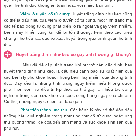
quan hệ tình dục không an toàn hoặc với nhiều bạn tình.
Viêm lộ tuyến cổ tử cung:
Huyết trắng dính như keo cũng
có thể là dấu hiệu của viêm lộ tuyến cổ tử cung, một tình trạng mà
các tế bào trong tử cung phát triển lộ ra ngoài và gây viêm nhiễm.
Bệnh này khiến vùng kín dễ bị tổn thương, kèm theo các triệu
chứng như tiểu rát, đau và xuất huyết trong quá trình quan hệ tình
dục.
Huyết trắng dính như keo có gây ảnh hưởng gì không?
Như đã đề cập, tình trạng khí hư trở nên đặc dính, hay
huyết trắng dính như keo, là dấu hiệu cảnh báo sự xuất hiện của
các bệnh lý phụ khoa hoặc những bệnh lây nhiễm qua đường tình
dục. Đây đều là những tình trạng nguy hiểm, nếu không được
phát hiện sớm và điều trị kịp thời, có thể gây ra nhiều tác động
nghiêm trọng đến sức khỏe và cuộc sống hàng ngày của chị em.
Cụ thể, những nguy cơ tiềm ẩn bao gồm:
Phát triển thành ung thư:
Các bệnh lý này có thể dẫn đến
những hậu quả nghiêm trọng như ung thư cổ tử cung hoặc ung
thư buồng trứng, đe dọa đến tính mạng và sức khỏe sinh sản của
phụ nữ.