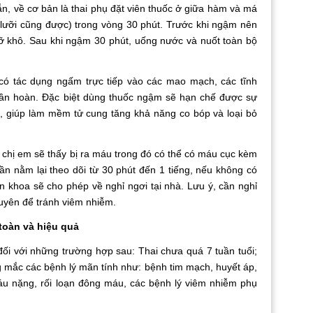
ẫn, về cơ bản là thai phụ đặt viên thuốc ở giữa hàm và má
 lưỡi cũng được) trong vòng 30 phút. Trước khi ngậm nên
 khô. Sau khi ngậm 30 phút, uống nước và nuốt toàn bộ
có tác dụng ngấm trực tiếp vào các mao mạch, các tĩnh
tuần hoàn. Đặc biệt dùng thuốc ngậm sẽ hạn chế được sự
c, giúp làm mềm tử cung tăng khả năng co bóp và loại bỏ
chị em sẽ thấy bị ra máu trong đó có thể có máu cục kèm
n nằm lại theo dõi từ 30 phút đến 1 tiếng, nếu không có
ên khoa sẽ cho phép về nghỉ ngơi tại nhà. Lưu ý, cần nghỉ
xuyên để tránh viêm nhiễm.
toàn và hiệu quả
ối với những trường hợp sau: Thai chưa quá 7 tuần tuổi;
 mắc các bệnh lý mãn tính như: bệnh tim mạch, huyết áp,
áu nặng, rối loạn đông máu, các bệnh lý viêm nhiễm phụ