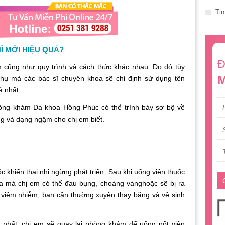
Tin
Ì MỚI HIỆU QUẢ?
Đ
m cũng như quy trình và cách thức khác nhau. Do đó tùy
M
 phụ mà các bác sĩ chuyên khoa sẽ chỉ định sử dụng tên
ả nhất.
òng khám Đa khoa Hồng Phúc có thể trình bày sơ bộ về
g và dạng ngậm cho chị em biết.
c khiến thai nhi ngừng phát triển. Sau khi uống viên thuốc
địa mà chị em có thể đau bụng, choáng vánghoặc sẽ bị ra
 viêm nhiễm, bạn cần thường xuyên thay băng và vệ sinh
ứ nhất, chị em sẽ quay lại phòng khám để uống nốt viên