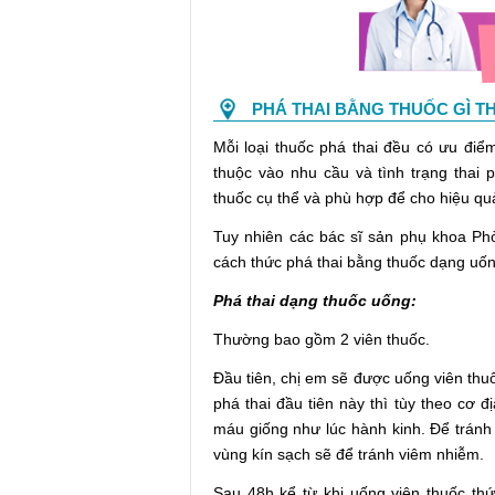
PHÁ THAI BẰNG THUỐC GÌ TH
Mỗi loại thuốc phá thai đều có ưu điể
thuộc vào nhu cầu và tình trạng thai
thuốc cụ thể và phù hợp để cho hiệu qu
Tuy nhiên các bác sĩ sản phụ khoa Ph
cách thức phá thai bằng thuốc dạng uốn
Phá thai dạng thuốc uống:
Thường bao gồm 2 viên thuốc.
Đầu tiên, chị em sẽ được uống viên thuố
phá thai đầu tiên này thì tùy theo cơ 
máu giống như lúc hành kinh. Để tránh
vùng kín sạch sẽ để tránh viêm nhiễm.
Sau 48h kể từ khi uống viên thuốc th