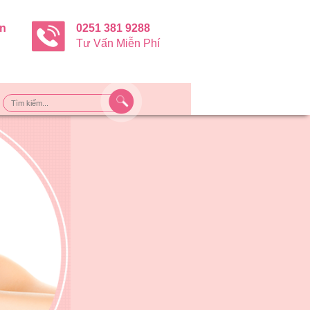
ận
0251 381 9288
Tư Vấn Miễn Phí