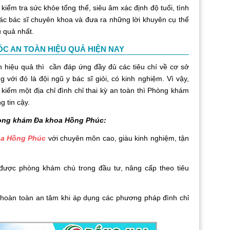
kiểm tra sức khỏe tổng thể, siêu âm xác định độ tuổi, tình
 các bác sĩ chuyên khoa và đưa ra những lời khuyên cụ thể
 quả nhất.
ỐC AN TOÀN HIỆU QUẢ HIỆN NAY
n hiệu quả thì cần đáp ứng đầy đủ các tiêu chí về cơ sở
ùng với đó là đội ngũ y bác sĩ giỏi, có kinh nghiệm. Vì vậy,
kiếm một địa chỉ đình chỉ thai kỳ an toàn thì Phòng khám
g tin cậy.
òng khám Đa khoa Hồng Phúc:
oa Hồng Phúc
với chuyên môn cao, giàu kinh nghiệm, tận
a được phòng khám chú trong đầu tư, nâng cấp theo tiêu
 hoàn toàn an tâm khi áp dụng các phương pháp đình chỉ