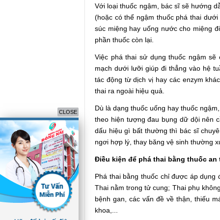
Với loại thuốc ngậm, bác sĩ sẽ hướng d
(hoặc có thể ngậm thuốc phá thai dưới
súc miệng hay uống nước cho miệng đỡ
phần thuốc còn lại.
Việc phá thai sử dụng thuốc ngậm sẽ 
mạch dưới lưỡi giúp đi thẳng vào hệ 
tác động từ dịch vị hay các enzym khá
thai ra ngoài hiệu quả.
Dù là dạng thuốc uống hay thuốc ngậm, 
CLOSE
theo hiện tượng đau bụng dữ dội nên cầ
dấu hiệu gì bất thường thì bác sĩ chuy
ngơi hợp lý, thay băng vệ sinh thường 
Điều kiện để phá thai bằng thuốc an 
Phá thai bằng thuốc chỉ được áp dụng đ
Thai nằm trong tử cung; Thai phụ không
bệnh gan, các vấn đề về thận, thiếu m
khoa,...