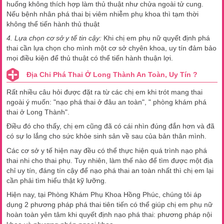
huống không thích hợp làm thủ thuật như chửa ngoài tử cung.
Nếu bệnh nhân phá thai bị viêm nhiễm phụ khoa thì tạm thời
không thể tiến hành thủ thuật
4. Lựa chọn cơ sở y tế tin cậy:
Khi chị em phụ nữ quyết định phá
thai cần lựa chọn cho mình một cơ sở chyên khoa, uy tín đảm bảo
mọi điều kiện để thủ thuật có thể tiến hành thuận lợi.
Địa Chỉ Phá Thai Ở Long Thành An Toàn, Uy Tín ?
Rất nhiều câu hỏi được đặt ra từ các chị em khi trót mang thai
ngoài ý muốn: "nạo phá thai ở đâu an toàn", " phòng khám phá
thai ở Long Thành".
Điều đó cho thấy, chị em cũng đã có cái nhìn đúng đắn hơn và đã
có sự lo lắng cho sức khỏe sinh sản về sau của bản thân mình.
Các cơ sở y tế hiện nay đều có thể thực hiện quá trình nạo phá
thai nhi cho thai phụ. Tuy nhiên, làm thế nào để tìm được một địa
chỉ uy tín, đáng tín cậy để nạo phá thai an toàn nhất thì chị em lại
cần phải tìm hiểu thật kỹ lưỡng.
Hiện nay, tại Phòng Khám Phụ Khoa Hồng Phúc, chúng tôi áp
dụng 2 phương pháp phá thai tiên tiến có thể giúp chị em phụ nữ
hoàn toàn yên tâm khi quyết định nạo phá thai: phương pháp nội