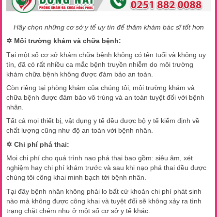
Hãy chọn những cơ sở y tế uy tín để thăm khám bác sĩ tốt hơn
✡ Môi trường khám và chữa bệnh:
Tại một số cơ sở khám chữa bệnh không có tên tuổi và không uy
tín, đã có rất nhiều ca mắc bệnh truyền nhiễm do môi trường
khám chữa bệnh không được đảm bảo an toàn.
Còn riêng tại phòng khám của chúng tôi, môi trường khám và
chữa bệnh được đảm bảo vô trùng và an toàn tuyệt đối với bệnh
nhân.
Tất cả mọi thiết bị, vật dụng y tế đều được bộ y tế kiểm định về
chất lượng cũng như độ an toàn với bệnh nhân.
✡ Chi phí phá thai:
Mọi chi phí cho quá trình nạo phá thai bao gồm: siêu âm, xét
nghiệm hay chi phí khám trước và sau khi nạo phá thai đều được
chúng tôi công khai minh bạch tới bệnh nhân.
Tại đây bệnh nhân không phải lo bất cứ khoản chi phí phát sinh
nào mà không được công khai và tuyệt đối sẽ không xảy ra tình
trạng chặt chém như ở một số cơ sở y tế khác.