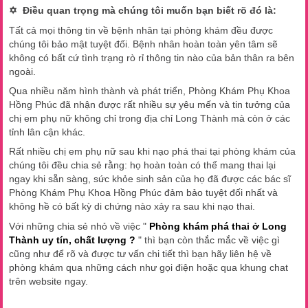
✡​ Điều quan trọng mà chúng tôi muốn bạn biết rõ đó là:
Tất cả mọi thông tin về bệnh nhân tại phòng khám đều được
chúng tôi bảo mật tuyệt đối. Bệnh nhân hoàn toàn yên tâm sẽ
không có bất cứ tình trạng rò rỉ thông tin nào của bản thân ra bên
ngoài.
Qua nhiều năm hình thành và phát triển, Phòng Khám Phụ Khoa
Hồng Phúc đã nhận được rất nhiều sự yêu mến và tin tưởng của
chị em phụ nữ không chỉ trong địa chỉ Long Thành mà còn ở các
tỉnh lân cận khác.
Rất nhiều chị em phụ nữ sau khi nạo phá thai tại phòng khám của
chúng tôi đều chia sẻ rằng: họ hoàn toàn có thể mang thai lại
ngay khi sẵn sàng, sức khỏe sinh sản của họ đã được các bác sĩ
Phòng Khám Phụ Khoa Hồng Phúc đảm bảo tuyệt đối nhất và
không hề có bất kỳ di chứng nào xảy ra sau khi nạo thai.
Với những chia sẻ nhỏ về việc "
Phòng khám phá thai ở Long
Thành uy tín, chất lượng ?
" thì bạn còn thắc mắc về việc gì
cũng như để rõ và được tư vấn chi tiết thì bạn hãy liên hệ về
phòng khám qua những cách như gọi điện hoặc qua khung chat
trên website ngay.