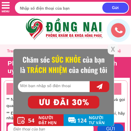
Trang chủ
Giới thiệu
Tư vấn
Liên hệ
Phòng khám phá thai ở Long Thành
uy tín, chất lượng
TƯ VẤN ONLINE MIỄN PHÍ TRỰC TUYẾN 24/24
** Nếu không có thời gian trò chuyện hãy nhấc máy lên và gọi
0251 882 9288
qua số Hotline:
** Điện thoại bạn đang hết tiền hoặc muốn tiết kiệm chi phí, hãy
nhập số điện thoại tại đây:
GỬI