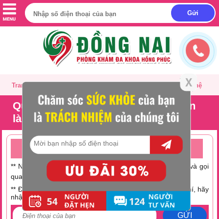
Trang chủ
Giới thiệu
Tư vấn
Liên hệ
Quan hệ ngày đèn đỏ lên đỉnh 2 lần
là gì?
TƯ VẤN ONLINE MIỄN PHÍ TRỰC TUYẾN 24/24
** Nếu không có thời gian trò chuyện hãy nhấc máy lên và gọi
0251 882 9288
qua số Hotline:
** Điện thoại bạn đang hết tiền hoặc muốn tiết kiệm chi phí, hãy
nhập số điện thoại tại đây:
GỬI