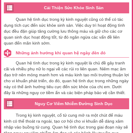
Cải Thiện Sức Khỏe Sinh Sản
Quan hệ tình dục trong kỳ kinh nguyệt cũng có thể có tác
dụng tích cực đến sức khỏe sinh sản. Việc duy trì hoạt động tình
dục đều đặn giúp tăng cường lưu thông máu và giữ cho các cơ
quan sinh dục hoạt động tốt, từ đó ngăn ngừa các vấn đề liên
quan đến mãn kinh sớm.
Những ảnh hưởng khi quan hệ ngày đèn đỏ
Quan hệ tình dục trong kỳ kinh nguyệt là chủ đề gây tranh
cãi và nhiều phụ nữ lo ngại về các rủi ro liên quan. Niêm mạc âm
đạo trở nên mỏng manh hơn và máu kinh tạo môi trường thuận lợi
cho vi khuẩn phát triển, do đó, quan hệ tình dục trong những ngày
này có thể ảnh hưởng tiêu cực đến sức khỏe của chị em. Dưới
đây là những nguy cơ tiềm ẩn và các biện pháp bảo vệ cần thiết.
Nguy Cơ Viêm Nhiễm Đường Sinh Dục
Trong kỳ kinh nguyệt, cổ tử cung mở ra một chút để máu
kinh có thể thoát ra ngoài, tạo cơ hội cho vi khuẩn dễ dàng xâm
nhập vào buồng tử cung. Quan hệ tình dục trong giai đoạn này sẽ
tăng nguy cơ viêm nhiễm âm đạo và các bệnh lây truyền qua