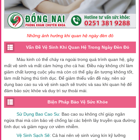
Những ảnh hưởng khi quan hệ ngày đèn đỏ
Vấn Đề Vệ Sinh Khi Quan Hệ Trong Ngày Đèn Đỏ
Máu kinh có thể chảy ra ngoài trong quá trình quan hệ, gây
mất vệ sinh và mất cảm hứng cho cả hai. Điều này không chỉ làm
giảm chất lượng cuộc yêu mà còn có thể gây ấn tượng không tốt,
làm mất hứng thú tình dục. Để giảm thiểu vấn đề này, nên sử
dụng bao cao su và vệ sinh sạch sẽ trước và sau khi quan hệ để
đảm bảo sức khỏe và duy trì sự thoải mái.
Biện Pháp Bảo Vệ Sức Khỏe
Sử Dụng Bao Cao Su:
Bao cao su không chỉ giúp ngăn
ngừa thai mà còn bảo vệ chống lại các bệnh lây truyền qua đường
tình dục và giảm nguy cơ viêm nhiễm.
Vệ Sinh Sạch Sẽ:
Cả hai nên vệ sinh vùng kín kỹ lưỡng