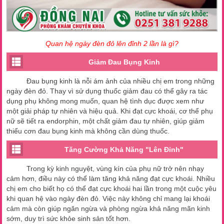
Quan hệ ngày đèn đỏ lên đỉnh 2 lần là gì?
Giảm Đau Bụng Kinh
Đau bụng kinh là nỗi ám ảnh của nhiều chị em trong những
ngày đèn đỏ. Thay vì sử dụng thuốc giảm đau có thể gây ra tác
dụng phụ không mong muốn, quan hệ tình dục được xem như
một giải pháp tự nhiên và hiệu quả. Khi đạt cực khoái, cơ thể phụ
nữ sẽ tiết ra endorphin, một chất giảm đau tự nhiên, giúp giảm
thiểu cơn đau bụng kinh mà không cần dùng thuốc.
Tăng Cường Khả Năng "Lên Đỉnh"
Trong kỳ kinh nguyệt, vùng kín của phụ nữ trở nên nhạy
cảm hơn, điều này có thể làm tăng khả năng đạt cực khoái. Nhiều
chị em cho biết họ có thể đạt cực khoái hai lần trong một cuộc yêu
khi quan hệ vào ngày đèn đỏ. Việc này không chỉ mang lại khoái
cảm mà còn giúp ngăn ngừa và phòng ngừa khả năng mãn kinh
sớm, duy trì sức khỏe sinh sản tốt hơn.