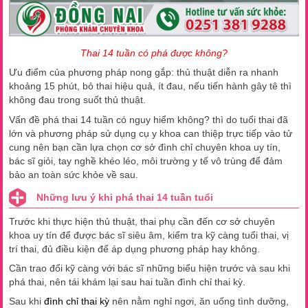
Thai 14 tuần có phá được không?
Ưu điểm của phương pháp nong gắp: thủ thuật diễn ra nhanh
khoảng 15 phút, bỏ thai hiệu quả, ít đau, nếu tiến hành gây tê thì
không đau trong suốt thủ thuật.
Vấn đề phá thai 14 tuần có nguy hiểm không? thì do tuổi thai đã
lớn và phương pháp sử dụng cụ y khoa can thiệp trực tiếp vào tử
cung nên bạn cần lựa chọn cơ sở đình chỉ chuyên khoa uy tín,
bác sĩ giỏi, tay nghề khéo léo, môi trường y tế vô trùng để đảm
bảo an toàn sức khỏe về sau.
Những lưu ý khi phá thai 14 tuần tuổi
Trước khi thực hiện thủ thuật, thai phụ cần đến cơ sở chuyên
khoa uy tín để được bác sĩ siêu âm, kiểm tra kỹ càng tuổi thai, vị
trí thai, đủ điều kiện để áp dụng phương pháp hay không.
Cần trao đổi kỹ càng với bác sĩ những biểu hiện trước và sau khi
phá thai, nên tái khám lại sau hai tuần đình chỉ thai kỳ.
Sau khi
đình chỉ thai kỳ
nên nằm nghỉ ngơi, ăn uống tình dưỡng,