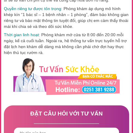
sĩ sẽ tư vấn chi phí cụ thể và cung cấp hóa đơn rõ ràng.
Quyền riêng tư được tôn trọng:
Phòng khám áp dụng mô hình
khép kín “1 bác sĩ – 1 bệnh nhân – 1 phòng”, đảm bảo không gian
riêng tư và bảo mật thông tin tuyệt đối, giúp chị em cảm thấy thoải
mái khi chia sẻ và theo dõi sức khỏe.
Thời gian linh hoạt:
Phòng khám mở cửa từ 8:00 đến 20:00 mỗi
ngày, kể cả cuối tuần. Ngoài ra, hệ thống tư vấn trực tuyến hỗ trợ
đặt lịch hẹn khám dễ dàng mà không cần phải chờ đợi hay thực
hiện thủ tục rườm rà.
ĐẶT CÂU HỎI VỚI TƯ VẤN