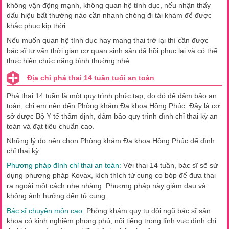
không vận động mạnh, không quan hệ tình dục, nếu nhận thấy
dấu hiệu bất thường nào cần nhanh chóng đi tái khám để được
khắc phục kịp thời.
Nếu muốn quan hệ tình dục hay mang thai trở lại thì cần được
bác sĩ tư vấn thời gian cơ quan sinh sản đã hồi phục lại và có thể
thực hiện chức năng bình thường nhé.
Địa chỉ phá thai 14 tuần tuổi an toàn
Phá thai 14 tuần là một quy trình phức tạp, do đó để đảm bảo an
toàn, chị em nên đến Phòng khám Đa khoa Hồng Phúc. Đây là cơ
sở được Bộ Y tế thẩm định, đảm bảo quy trình đình chỉ thai kỳ an
toàn và đạt tiêu chuẩn cao.
Những lý do nên chọn Phòng khám Đa khoa Hồng Phúc để đình
chỉ thai kỳ:
Phương pháp đình chỉ thai an toàn:
Với thai 14 tuần, bác sĩ sẽ sử
dụng phương pháp Kovax, kích thích tử cung co bóp để đưa thai
ra ngoài một cách nhẹ nhàng. Phương pháp này giảm đau và
không ảnh hưởng đến tử cung.
Bác sĩ chuyên môn cao:
Phòng khám quy tụ đội ngũ bác sĩ sản
khoa có kinh nghiệm phong phú, nổi tiếng trong lĩnh vực đình chỉ