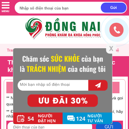
Trang chủ
Giới thiệu
Tư vấn
Liên hệ
Thai 14 tuần rồi thì có phá được
không?
TƯ VẤN ONLINE MIỄN PHÍ TRỰC TUYẾN 24/24
** Nếu không có thời gian trò chuyện hãy nhấc máy lên và gọi
0251 882 9288
qua số Hotline:
** Điện thoại bạn đang hết tiền hoặc muốn tiết kiệm chi phí, hãy
nhập số điện thoại tại đây:
GỬI