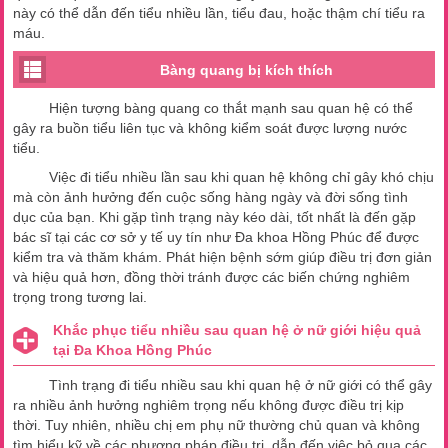
này có thể dẫn đến tiểu nhiều lần, tiểu đau, hoặc thậm chí tiểu ra
máu.
Bàng quang bị kích thích
Hiện tượng bàng quang co thắt mạnh sau quan hệ có thể
gây ra buồn tiểu liên tục và không kiểm soát được lượng nước
tiểu.
Việc đi tiểu nhiều lần sau khi quan hệ không chỉ gây khó chịu
mà còn ảnh hưởng đến cuộc sống hàng ngày và đời sống tình
dục của bạn. Khi gặp tình trạng này kéo dài, tốt nhất là đến gặp
bác sĩ tại các cơ sở y tế uy tín như Đa khoa Hồng Phúc để được
kiểm tra và thăm khám. Phát hiện bệnh sớm giúp điều trị đơn giản
và hiệu quả hơn, đồng thời tránh được các biến chứng nghiêm
trọng trong tương lai.
Khắc phục tiểu nhiều sau quan hệ ở nữ giới hiệu quả
tại Đa Khoa Hồng Phúc
Tình trạng đi tiểu nhiều sau khi quan hệ ở nữ giới có thể gây
ra nhiều ảnh hưởng nghiêm trọng nếu không được điều trị kịp
thời. Tuy nhiên, nhiều chị em phụ nữ thường chủ quan và không
tìm hiểu kỹ về các phương pháp điều trị, dẫn đến việc bỏ qua các