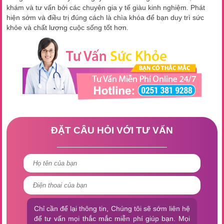
khám và tư vấn bởi các chuyên gia y tế giàu kinh nghiệm. Phát
hiện sớm và điều trị đúng cách là chìa khóa để bạn duy trì sức
khỏe và chất lượng cuộc sống tốt hơn.
ĐẶT CÂU HỎI VỚI TƯ VẤN
Chỉ cần để lại thông tin, Chúng tôi sẽ sớm liên hệ
để tư vấn mọi thắc mắc miễn phí giúp bạn. Mọi