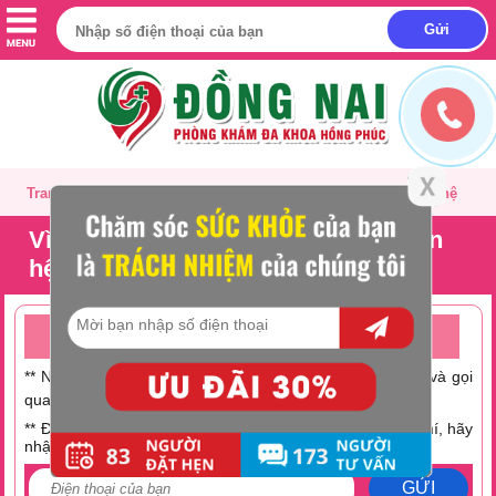
Trang chủ
Giới thiệu
Tư vấn
Liên hệ
Vì sao nữ giới tiểu nhiều sau quan
hệ?
TƯ VẤN ONLINE MIỄN PHÍ TRỰC TUYẾN 24/24
** Nếu không có thời gian trò chuyện hãy nhấc máy lên và gọi
0251 882 9288
qua số Hotline:
** Điện thoại bạn đang hết tiền hoặc muốn tiết kiệm chi phí, hãy
nhập số điện thoại tại đây:
GỬI