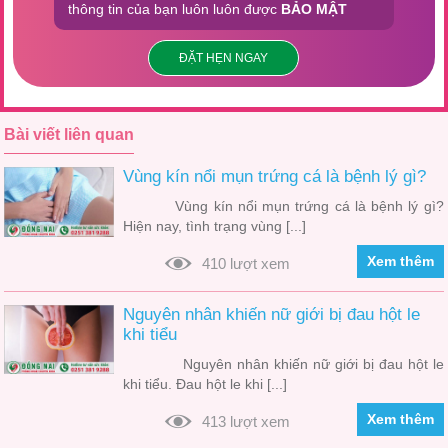
thông tin của bạn luôn luôn được
BẢO MẬT
ĐẶT HẸN NGAY
Bài viết liên quan
Vùng kín nổi mụn trứng cá là bệnh lý gì?
Vùng kín nổi mụn trứng cá là bệnh lý gì?
Hiện nay, tình trạng vùng [...]
Xem thêm
410 lượt xem
Nguyên nhân khiến nữ giới bị đau hột le
khi tiểu
Nguyên nhân khiến nữ giới bị đau hột le
khi tiểu. Đau hột le khi [...]
Xem thêm
413 lượt xem