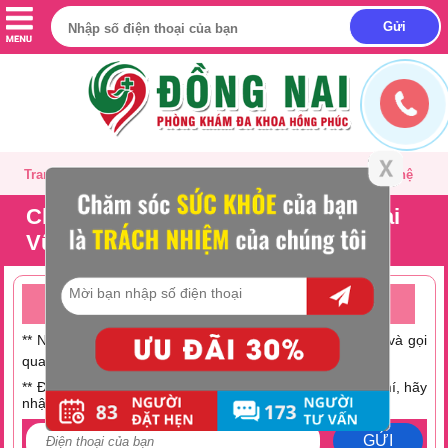
Trang chủ
Giới thiệu
Tư vấn
Liên hệ
Chữa bệnh phụ khoa an toàn tại
Vũng Tàu
TƯ VẤN ONLINE MIỄN PHÍ TRỰC TUYẾN 24/24
** Nếu không có thời gian trò chuyện hãy nhấc máy lên và gọi
0251 882 9288
qua số Hotline:
** Điện thoại bạn đang hết tiền hoặc muốn tiết kiệm chi phí, hãy
nhập số điện thoại tại đây:
GỬI