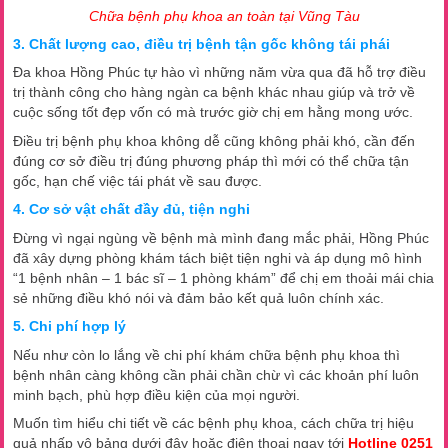
Chữa bệnh phụ khoa an toàn tại Vũng Tàu
3. Chất lượng cao, điều trị bệnh tận gốc không tái phái
Đa khoa Hồng Phúc tự hào vì những năm vừa qua đã hỗ trợ điều
trị thành công cho hàng ngàn ca bệnh khác nhau giúp và trở về
cuộc sống tốt đẹp vốn có mà trước giờ chị em hằng mong ước.
Điều trị bệnh phụ khoa không dễ cũng không phải khó, cần đến
đúng cơ sở điều trị đúng phương pháp thì mới có thể chữa tận
gốc, hạn chế việc tái phát về sau được.
4. Cơ sở vật chất đầy đủ, tiện nghi
Đừng vì ngại ngùng về bệnh mà mình đang mắc phải, Hồng Phúc
đã xây dựng phòng khám tách biệt tiện nghi và áp dụng mô hình
“1 bệnh nhân – 1 bác sĩ – 1 phòng khám” để chị em thoải mái chia
sẻ những điều khó nói và đảm bảo kết quả luôn chính xác.
5. Chi phí hợp lý
Nếu như còn lo lắng về chi phí khám chữa bệnh phụ khoa thì
bệnh nhân càng không cần phải chần chừ vì các khoản phí luôn
minh bạch, phù hợp điều kiện của mọi người.
Muốn tìm hiểu chi tiết về các bệnh phụ khoa, cách chữa trị hiệu
quả nhấp vô bảng dưới đây hoặc điện thoại ngay tới
Hotline 0251