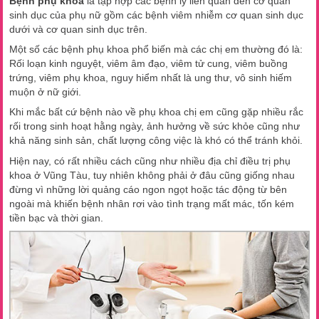
Bệnh phụ khoa
là tập hợp các bệnh lý liên quan đến cơ quan
sinh dục của phụ nữ gồm các bệnh viêm nhiễm cơ quan sinh dục
dưới và cơ quan sinh dục trên.
Một số các bệnh phụ khoa phổ biến mà các chị em thường đó là:
Rối loạn kinh nguyệt, viêm âm đạo, viêm tử cung, viêm buồng
trứng, viêm phụ khoa, nguy hiểm nhất là ung thư, vô sinh hiếm
muộn ở nữ giới.
Khi mắc bất cứ bệnh nào về phụ khoa chị em cũng gặp nhiều rắc
rối trong sinh hoạt hằng ngày, ảnh hưởng về sức khỏe cũng như
khả năng sinh sản, chất lượng công việc là khó có thể tránh khỏi.
Hiện nay, có rất nhiều cách cũng như nhiều địa chỉ điều trị phụ
khoa ở Vũng Tàu, tuy nhiên không phải ở đâu cũng giống nhau
đừng vì những lời quảng cáo ngon ngọt hoặc tác động từ bên
ngoài mà khiến bệnh nhân rơi vào tình trạng mất mác, tốn kém
tiền bạc và thời gian.