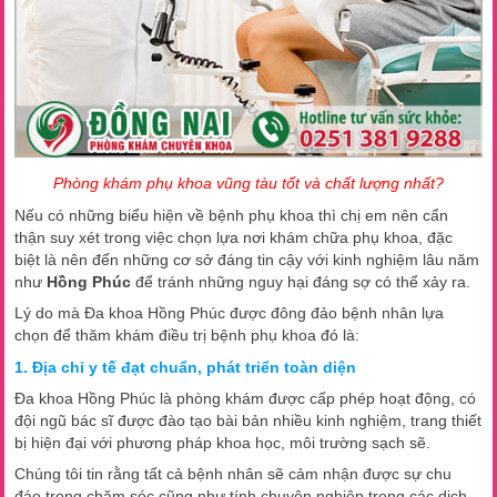
Phòng khám phụ khoa vũng tàu tốt và chất lượng nhất?
Nếu có những biểu hiện về bệnh phụ khoa thì chị em nên cẩn
thận suy xét trong việc chọn lựa nơi khám chữa phụ khoa, đặc
biệt là nên đến những cơ sở đáng tin cậy với kinh nghiệm lâu năm
như
Hồng Phúc
để tránh những nguy hại đáng sợ có thể xảy ra.
Lý do mà Đa khoa Hồng Phúc được đông đảo bệnh nhân lựa
chọn để thăm khám điều trị bệnh phụ khoa đó là:
1. Địa chỉ y tế đạt chuẩn, phát triển toàn diện
Đa khoa Hồng Phúc là phòng khám được cấp phép hoạt động, có
đội ngũ bác sĩ được đào tạo bài bản nhiều kinh nghiệm, trang thiết
bị hiện đại với phương pháp khoa học, môi trường sạch sẽ.
Chúng tôi tin rằng tất cả bệnh nhân sẽ cảm nhận được sự chu
đáo trong chăm sóc cũng như tính chuyên nghiệp trong các dịch