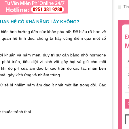
Tin
QUAN HỆ CÓ KHẢ NĂNG LÂY KHÔNG?
 ảnh hưởng đến sức khỏe phụ nữ. Để hiểu rõ hơn về
Đ
 quan hệ tình dục, chúng ta hãy cùng điểm qua một số
M
uẩn và nấm men, duy trì sự cân bằng nhờ hormone
hát triển, tiêu diệt vi sinh vật gây hại và giữ cho môi
khi độ pH của âm đạo bị xáo trộn do các tác nhân bên
mẽ, gây kích ứng và nhiễm trùng.
bị nhiễm nấm âm đạo ít nhất một lần trong đời. Các
uốc tránh thai