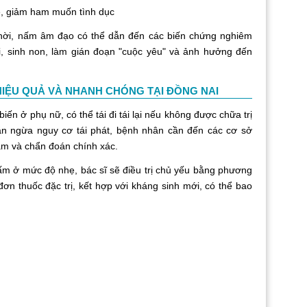
giảm ham muốn tình dục
 nấm âm đạo có thể dẫn đến các biến chứng nghiêm
i, sinh non, làm gián đoạn "cuộc yêu" và ảnh hưởng đến
HIỆU QUẢ VÀ NHANH CHÓNG TẠI ĐỒNG NAI
phụ nữ, có thể tái đi tái lại nếu không được chữa trị
găn ngừa nguy cơ tái phát, bệnh nhân cần đến các cơ sở
m và chẩn đoán chính xác.
mức độ nhẹ, bác sĩ sẽ điều trị chủ yếu bằng phương
n thuốc đặc trị, kết hợp với kháng sinh mới, có thể bao