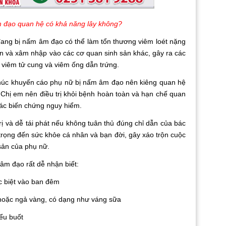
 đạo quan hệ có khả năng lây không?
 bị nấm âm đạo có thể làm tổn thương viêm loét nặng
iển và xâm nhập vào các cơ quan sinh sản khác, gây ra các
 viêm tử cung và viêm ống dẫn trứng.
khuyến cáo phụ nữ bị nấm âm đạo nên kiêng quan hệ
. Chị em nên điều trị khỏi bệnh hoàn toàn và hạn chế quan
các biến chứng nguy hiểm.
dễ tái phát nếu không tuân thủ đúng chỉ dẫn của bác
rọng đến sức khỏe cá nhân và bạn đời, gây xáo trộn cuộc
sản của phụ nữ.
đạo rất dễ nhận biết:
biệt vào ban đêm
c ngả vàng, có dạng như váng sữa
ểu buốt