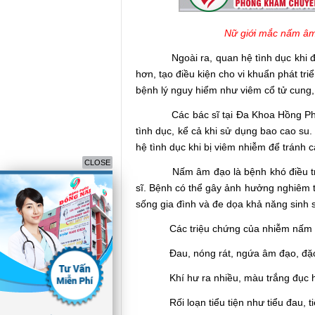
Nữ giới mắc nấm âm
Ngoài ra, quan hệ tình dục khi đang
hơn, tạo điều kiện cho vi khuẩn phát tr
bệnh lý nguy hiểm như viêm cổ tử cung,
Các bác sĩ tại Đa Khoa Hồng Phúc 
tình dục, kể cả khi sử dụng bao cao su
hệ tình dục khi bị viêm nhiễm để tránh 
CLOSE
Nấm âm đạo là bệnh khó điều trị và 
sĩ. Bệnh có thể gây ảnh hưởng nghiêm t
sống gia đình và đe dọa khả năng sinh 
Các triệu chứng của nhiễm nấm âm 
Đau, nóng rát, ngứa âm đạo, đặc 
Khí hư ra nhiều, màu trắng đục hoặ
Rối loạn tiểu tiện như tiểu đau, ti