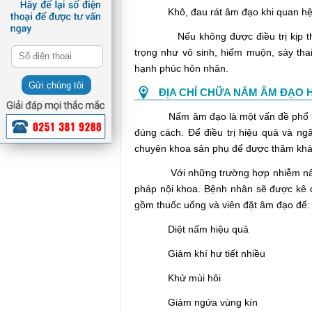
Khô, đau rát âm đạo khi quan hệ, 
Nếu không được điều trị kịp thời,
trọng như vô sinh, hiếm muộn, sảy tha
hạnh phúc hôn nhân.
Gửi chúng tôi
ĐỊA CHỈ CHỮA NẤM ÂM ĐẠO 
Nấm âm đạo là một vấn đề phổ biến ở 
đúng cách. Để điều trị hiệu quả và n
chuyên khoa sản phụ để được thăm khá
Với những trường hợp nhiễm nấm ở 
pháp nội khoa. Bệnh nhân sẽ được kê đơ
gồm thuốc uống và viên đặt âm đạo để:
Diệt nấm hiệu quả
Giảm khí hư tiết nhiều
Khử mùi hôi
Giảm ngứa vùng kín