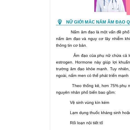
NỮ GIỚI MẮC NẤM ÂM ĐẠO 
Nấm âm đạo là một vấn đề phổ biến
nấm âm đạo và nguy cơ lây nhiễm khi
thông tin cơ bản.
Âm đạo của phụ nữ chứa cả lợi kh
estrogen. Hormone này giúp lợi khuẩn p
trường âm đạo khỏe mạnh. Tuy nhiên, 
ngoài, nấm men có thể phát triển mạnh 
Theo thống kê, hơn 75% phụ nữ sẽ 
nguyên nhân phổ biến bao gồm:
Vệ sinh vùng kín kém
Lạm dụng thuốc kháng sinh hoặc th
Rối loạn nội tiết tố