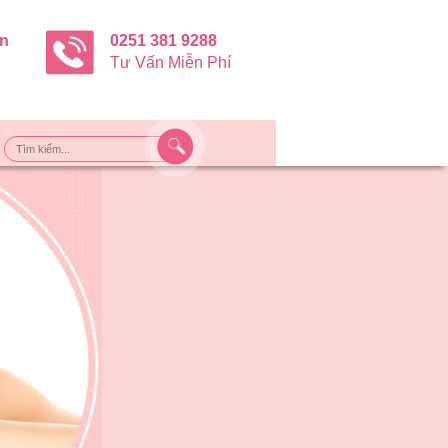
ận
0251 381 9288
Tư Vấn Miễn Phí