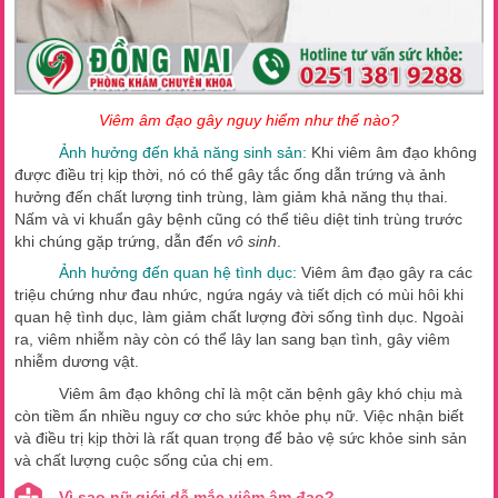
Viêm âm đạo gây nguy hiểm như thế nào?
Ảnh hưởng đến khả năng sinh sản:
Khi viêm âm đạo không
được điều trị kịp thời, nó có thể gây tắc ống dẫn trứng và ảnh
hưởng đến chất lượng tinh trùng, làm giảm khả năng thụ thai.
Nấm và vi khuẩn gây bệnh cũng có thể tiêu diệt tinh trùng trước
khi chúng gặp trứng, dẫn đến
vô sinh
.
Ảnh hưởng đến quan hệ tình dục:
Viêm âm đạo gây ra các
triệu chứng như đau nhức, ngứa ngáy và tiết dịch có mùi hôi khi
quan hệ tình dục, làm giảm chất lượng đời sống tình dục. Ngoài
ra, viêm nhiễm này còn có thể lây lan sang bạn tình, gây viêm
nhiễm dương vật.
Viêm âm đạo không chỉ là một căn bệnh gây khó chịu mà
còn tiềm ẩn nhiều nguy cơ cho sức khỏe phụ nữ. Việc nhận biết
và điều trị kịp thời là rất quan trọng để bảo vệ sức khỏe sinh sản
và chất lượng cuộc sống của chị em.
Vì sao nữ giới dễ mắc viêm âm đạo?