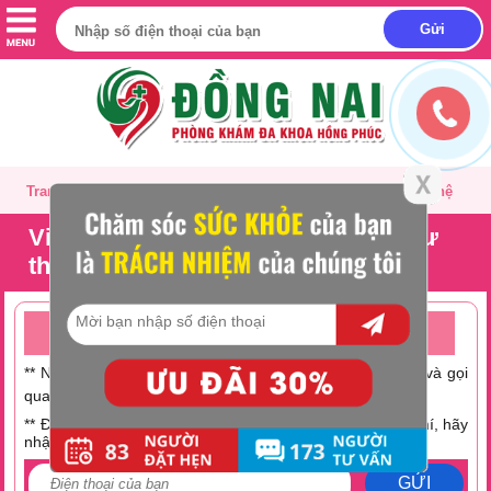
Trang chủ
Giới thiệu
Tư vấn
Liên hệ
Viêm âm đạo gây nguy hiểm như
thế nào?
TƯ VẤN ONLINE MIỄN PHÍ TRỰC TUYẾN 24/24
** Nếu không có thời gian trò chuyện hãy nhấc máy lên và gọi
0251 882 9288
qua số Hotline:
** Điện thoại bạn đang hết tiền hoặc muốn tiết kiệm chi phí, hãy
nhập số điện thoại tại đây:
GỬI