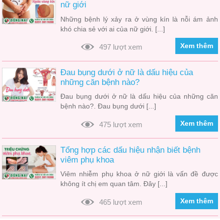
nữ giới
Những bệnh lý xảy ra ở vùng kín là nỗi ám ảnh
khó chia sẻ với ai của nữ giới. [...]
Xem thêm
497 lượt xem
Đau bụng dưới ở nữ là dấu hiệu của
những căn bệnh nào?
Đau bụng dưới ở nữ là dấu hiệu của những căn
bệnh nào?​. Đau bụng dưới [...]
Xem thêm
475 lượt xem
Tổng hợp các dấu hiệu nhận biết bệnh
viêm phụ khoa
Viêm nhiễm phụ khoa ở nữ giới là vấn đề được
không ít chị em quan tâm. Đây [...]
Xem thêm
465 lượt xem