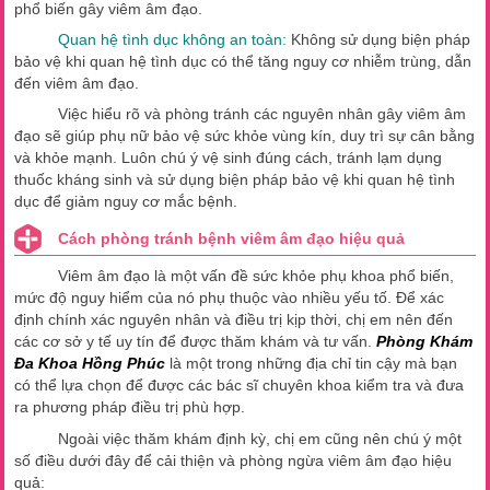
phổ biến gây viêm âm đạo.
Quan hệ tình dục không an toàn:
Không sử dụng biện pháp
bảo vệ khi quan hệ tình dục có thể tăng nguy cơ nhiễm trùng, dẫn
đến viêm âm đạo.
Việc hiểu rõ và phòng tránh các nguyên nhân gây viêm âm
đạo sẽ giúp phụ nữ bảo vệ sức khỏe vùng kín, duy trì sự cân bằng
và khỏe mạnh. Luôn chú ý vệ sinh đúng cách, tránh lạm dụng
thuốc kháng sinh và sử dụng biện pháp bảo vệ khi quan hệ tình
dục để giảm nguy cơ mắc bệnh.
Cách phòng tránh bệnh viêm âm đạo hiệu quả
Viêm âm đạo là một vấn đề sức khỏe phụ khoa phổ biến,
mức độ nguy hiểm của nó phụ thuộc vào nhiều yếu tố. Để xác
định chính xác nguyên nhân và điều trị kịp thời, chị em nên đến
các cơ sở y tế uy tín để được thăm khám và tư vấn.
Phòng Khám
Đa Khoa Hồng Phúc
là một trong những địa chỉ tin cậy mà bạn
có thể lựa chọn để được các bác sĩ chuyên khoa kiểm tra và đưa
ra phương pháp điều trị phù hợp.
Ngoài việc thăm khám định kỳ, chị em cũng nên chú ý một
số điều dưới đây để cải thiện và phòng ngừa viêm âm đạo hiệu
quả: