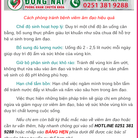
Cách phòng tránh bệnh viêm âm đạo hiệu quả
Chế độ sinh hoạt hợp lý:
Duy trì một chế độ ăn uống cân
bằng, bổ sung thực phẩm giàu lợi khuẩn như sữa chua để hỗ trợ
hệ vi sinh trong âm đạo.
Bổ sung đủ lượng nước:
Uống đủ 2 - 2,5 lít nước mỗi ngày
giúp duy trì độ ẩm và sức khỏe của vùng kín.
Giữ bộ phận sinh dục khô ráo:
Tránh để vùng kín ẩm ướt,
không thụt rửa sâu vào âm đạo và tránh sử dụng các sản phẩm
vệ sinh có độ pH không phù hợp.
Hạn chế tắm bồn:
Hạn chế việc ngâm mình trong bồn tắm
để tránh nước đẩy vi khuẩn và nấm vào sâu hơn trong âm đạo.
Việc thực hiện những biện pháp trên sẽ giúp chị em phòng
ngừa và giảm nguy cơ viêm âm đạo, bảo vệ sức khỏe vùng kín và
duy trì chất lượng cuộc sống.
Nếu chị em còn bất kỳ thắc mắc nào về viêm âm đạo hoặc
cần tư vấn thêm, hãy nhanh chóng gọi vào số
HOTLINE 0251 381
9288
hoặc nhấp vào
BẢNG HẸN
phía dưới để được các bác sĩ
chuyên khoa tư vấn cụ thể hơn nhé.