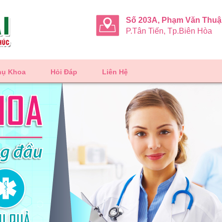
Số 203A, Phạm Văn Thu
P.Tân Tiến, Tp.Biên Hòa
hụ Khoa
Hỏi Đáp
Liên Hệ