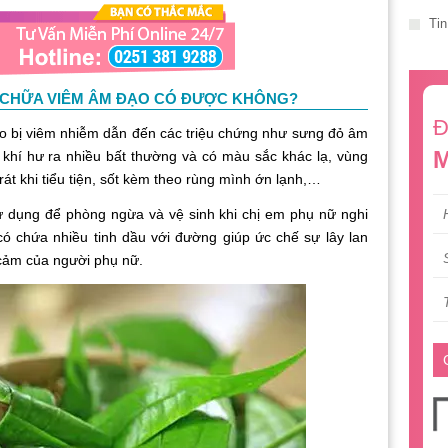
Tin
 CHỮA VIÊM ÂM ĐẠO CÓ ĐƯỢC KHÔNG?
Đ
o bị viêm nhiễm dẫn đến các triệu chứng như sưng đỏ âm
M
 khí hư ra nhiều bất thường và có màu sắc khác lạ, vùng
rát khi tiểu tiện, sốt kèm theo rùng mình ớn lạnh,…
sử dụng để phòng ngừa và vệ sinh khi chị em phụ nữ nghi
có chứa nhiều tinh dầu với đường giúp ức chế sự lây lan
 cảm của người phụ nữ.