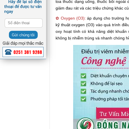
toa thuốc dạng uống, thuốc bôi ngoài d
giảm đau rát và các triệu chứng khác c
✿ Oxygen (O3):
áp dụng cho trường hợ
kỹ thuật oxygen (O3) vào quá trình điề
oxy hoạt tính có khả năng diệt khuẩn 
Gửi chúng tôi
không bị nhiễm trùng và nhanh chóng h