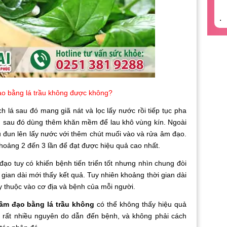
.
o bằng lá trầu không được không?
h lá sau đó mang giã nát và lọc lấy nước rồi tiếp tục pha
 sau đó dùng thêm khăn mềm để lau khô vùng kín. Ngoài
ầu đun lên lấy nước với thêm chút muối vào và rửa âm đạo.
oảng 2 đến 3 lần để đạt được hiệu quả cao nhất.
o tuy có khiến bệnh tiến triển tốt nhưng nhìn chung đòi
 gian dài mới thấy kết quả. Tuy nhiên khoảng thời gian dài
ùy thuộc vào cơ địa và bệnh của mỗi người.
 âm đạo bằng lá trầu không
có thể không thấy hiệu quả
ó rất nhiều nguyên do dẫn đến bệnh, và không phải cách