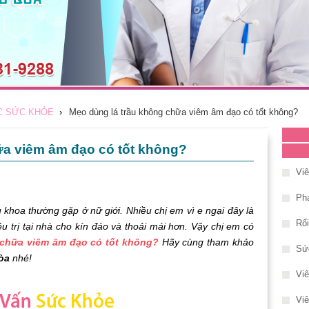
C SỨC KHỎE
›
Mẹo dùng lá trầu không chữa viêm âm đạo có tốt không?
ữa viêm âm đạo có tốt không?
Vi
Phá
khoa thường gặp ở nữ giới. Nhiều chị em vì e ngại đây là
Rố
trị tại nhà cho kín đáo và thoải mái hơn. Vậy chị em có
 chữa viêm âm đạo có tốt không?
Hãy cùng tham khảo
Sứ
òa
nhé!
Vi
Viê