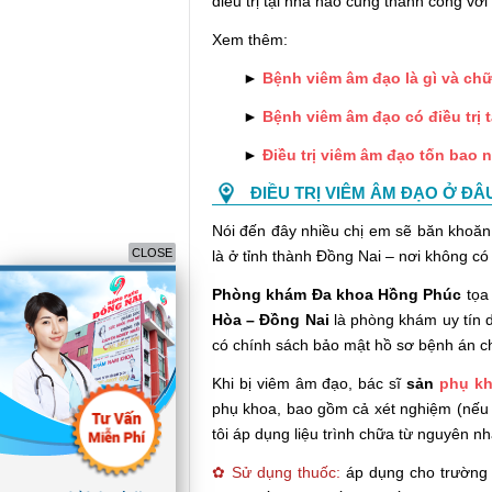
điều trị tại nhà nào cũng thành công với
Xem thêm:
►
Bệnh viêm âm đạo là gì và ch
►
Bệnh viêm âm đạo có điều trị
►
Điều trị viêm âm đạo tốn bao 
ĐIỀU TRỊ VIÊM ÂM ĐẠO Ở ĐÂ
Nói đến đây nhiều chị em sẽ băn khoăn k
CLOSE
là ở tỉnh thành Đồng Nai – nơi không có
Phòng khám Đa khoa Hồng Phúc
tọa
Hòa – Đồng Nai
là phòng khám uy tín 
có chính sách bảo mật hồ sơ bệnh án ch
Khi bị viêm âm đạo, bác sĩ
sản
phụ kh
phụ khoa, bao gồm cả xét nghiệm (nếu 
tôi áp dụng liệu trình chữa từ nguyên n
✿ Sử dụng thuốc:
áp dụng cho trường 