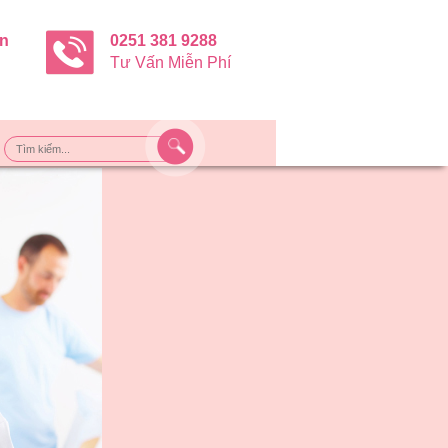
ận
0251 381 9288
Tư Vấn Miễn Phí