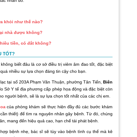
 tác nhân đó.
ữa khỏi như thế nào?
 tại nhà được không?
nhiêu tiền, có đắt không?
U TỐT?
hông biết đâu là cơ sở điều trị viêm âm đao tốt, đặc biệt
 quá nhiều sự lựa chọn đáng tin cậy cho bạn.
 lạc tại số 203A Phạm Văn Thuận, phường Tân Tiến,
Biên
do Sở Y tế địa phương cấp phép họa động và đặc biệt còn
o người bệnh, sẽ là sự lựa chọn tốt nhất của các chị em.
oa
của phòng khám sẽ thực hiện đầy đủ các bước khám
cần thiết) để tìm ra nguyên nhân gây bệnh. Từ đó, chúng
hân, mang đến hiệu quả cao, hạn chế tái phát bệnh.
hợp bệnh nhẹ, bác sĩ sẽ tùy vào bệnh tình cụ thể mà kê